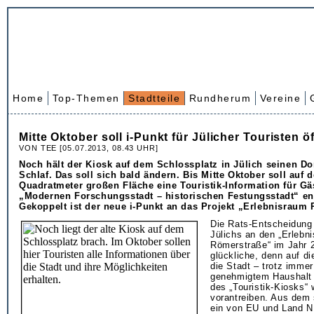
Home
Top-Themen
Stadtteile
Rundherum
Vereine
Mitte Oktober soll i-Punkt für Jülicher Touristen ö
VON TEE [05.07.2013, 08.43 UHR]
Noch hält der Kiosk auf dem Schlossplatz in Jülich seinen D
Schlaf. Das soll sich bald ändern. Bis Mitte Oktober soll auf d
Quadratmeter großen Fläche eine Touristik-Information für Gä
„Modernen Forschungsstadt – historischen Festungsstadt“ en
Gekoppelt ist der neue i-Punkt an das Projekt „Erlebnisraum
Die Rats-Entscheidung
Jülichs an den „Erlebn
Römerstraße“ im Jahr 
glückliche, denn auf 
die Stadt – trotz immer
genehmigtem Haushalt 
des „Touristik-Kiosks“ 
vorantreiben. Aus dem
ein von EU und Land N