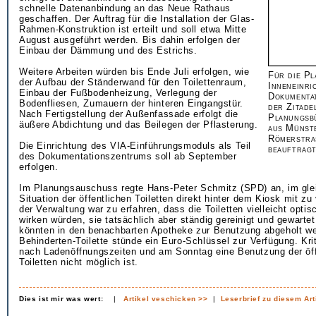
schnelle Datenanbindung an das Neue Rathaus
geschaffen. Der Auftrag für die Installation der Glas-
Rahmen-Konstruktion ist erteilt und soll etwa Mitte
August ausgeführt werden. Bis dahin erfolgen der
Einbau der Dämmung und des Estrichs.
Weitere Arbeiten würden bis Ende Juli erfolgen, wie
Für die P
der Aufbau der Ständerwand für den Toilettenraum,
Inneneinri
Einbau der Fußbodenheizung, Verlegung der
Dokumenta
Bodenfliesen, Zumauern der hinteren Eingangstür.
der Zitade
Nach Fertigstellung der Außenfassade erfolgt die
Planungsb
äußere Abdichtung und das Beilegen der Pflasterung.
aus Münst
Römerstra
Die Einrichtung des VIA-Einführungsmoduls als Teil
beauftragt
des Dokumentationszentrums soll ab September
erfolgen.
Im Planungsauschuss regte Hans-Peter Schmitz (SPD) an, im gle
Situation der öffentlichen Toiletten direkt hinter dem Kiosk mit z
der Verwaltung war zu erfahren, dass die Toiletten vielleicht optis
wirken würden, sie tatsächlich aber ständig gereinigt und gewarte
könnten in den benachbarten Apotheke zur Benutzung abgeholt we
Behinderten-Toilette stünde ein Euro-Schlüssel zur Verfügung. Krit
nach Ladenöffnungszeiten und am Sonntag eine Benutzung der öff
Toiletten nicht möglich ist.
Dies ist mir was wert:
|
Artikel veschicken >>
|
Leserbrief zu diesem Art