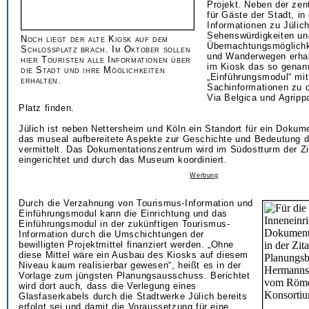
Projekt. Neben der zent
für Gäste der Stadt, in 
Informationen zu Jülic
Sehenswürdigkeiten und
Noch liegt der alte Kiosk auf dem
Übernachtungsmöglichk
Schlossplatz brach. Im Oktober sollen
und Wanderwegen erhal
hier Touristen alle Informationen über
im Kiosk das so genan
die Stadt und ihre Möglichkeiten
„Einführungsmodul“ mit
erhalten.
Sachinformationen zu 
Via Belgica und Agripp
Platz finden.
Jülich ist neben Nettersheim und Köln ein Standort für ein Dokum
das museal aufbereitete Aspekte zur Geschichte und Bedeutung 
vermittelt. Das Dokumentationszentrum wird im Südostturm der Zi
eingerichtet und durch das Museum koordiniert.
Werbung
Durch die Verzahnung von Tourismus-Information und
Einführungsmodul kann die Einrichtung und das
Einführungsmodul in der zukünftigen Tourismus-
Information durch die Umschichtungen der
bewilligten Projektmittel finanziert werden. „Ohne
diese Mittel wäre ein Ausbau des Kiosks auf diesem
Niveau kaum realisierbar gewesen“, heißt es in der
Vorlage zum jüngsten Planungsausschuss. Berichtet
wird dort auch, dass die Verlegung eines
Glasfaserkabels durch die Stadtwerke Jülich bereits
erfolgt sei und damit die Voraussetzung für eine