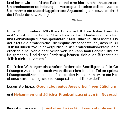
knallharte wirtschaftliche Fakten und eine klar durchschaubare st
Unternehmensentscheidung im Vordergrund stehen sollten, war sei
Übernahme ein ausschlaggebendes Argument, ganz bewusst das 
die Hände der ctw zu legen."
Werbung
In der Pflicht sehen UWG Kreis Düren und JÜL auch den Kreis Dür
und Verwaltung in Jülich : "Der strategischen Überlegung der ctw 
und Gynäkologie für den gesamten Kreis Düren in Birkesdorf zu ko
der Kreis die strategische Überlegung entgegenstellen, dass in D
Jülich/Linnich zwei Schwerpunkte in der Krankenhausversorgung a
erhalten sind. Von dieser Verantwortung kann man Landrat und Kre
freisprechen. Und dieser Forderung können sich auch Bürgermeiste
Jülich nicht entziehen."
Die freien Wählergemeinschaften fordern die Beteiligten auf, in 
Lösungen zu suchen, auch wenn diese nicht in allen Fällen optima
Lösungsansätzen sehen sie: "neben den Hebammen, wäre ein Be
ebenso eine Lösung wie die Kooperation mit Birkesdorf".
Lesen Sie hierzu
Gegen „betreutes Aussterben“ von Jülichern
und
Hebammen und Jülicher Krankenhausspitzen im Gespräc
Dies ist mir was wert:
|
Artikel veschicken >>
|
Leserbrief zu diesem Art