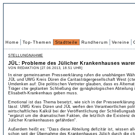
Home
Top-Themen
Stadtteile
Rundherum
Vereine
STELLUNGNAHME
JÜL: Probleme des Jülicher Krankenhauses ware
VON REDAKTION [27.06.2013, 18.51 UHR]
In einer gemeinsamen Presseerklärung rufen die unabhängen Wäh
JÜL und UWG Kreis Düren die Caritasträgergesellschaft West (ct
Umdenken auf: Die politischen Vertreter glauben, dass es Alterna
Träger ctw geplanten Schließung der gynägkologischen Abteilung i
Elisabeth-Krankenhaus geben muss.
Emotional ist das Thema besetzt, wie sich in der Presseerklärun
lässt: UWG Kreis Düren und JÜL werfen den Verantwortlichen poli
wirtschaftliches Kalkül bei der Veröffentlichung der Schließungsab
"ergänzt um die dramatischen Fakten, die letztlich die Existenz 
Jülicher Krankenhauses gefährden".
Außerdem heißt es: "Dass diese Abteilung defizitär ist, wissen all
schon seit der Übernahme des Krankenhauses Jülich durch die ct