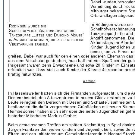
Dabei wurden besonders
Vermüllung durch rücks
Mitbürger bekannte Stel
Ortsrandlagen abgesuc
In Rödingen wurde die
Rödingen wurde die
Schulhofverschönerung
Schulhofverschönerung durch die
Tanzgruppe „Little and
Tanzgruppe „Little and Dancing Mouse“
Angriff genommen. Die
in Angriff genommen, die aber reichlich
Aktionstags im Pfarrbri
Verstärkung erhielt.
Kinder, Jugendlichen u
genug, um zu Pinsel u
greifen. Dabei war auch für den einen oder anderen Ehemann das
aus dem Vokabular gestrichen, man half mit viel Spaß bei der gut
Insgesamt waren zehn Erwachsene und etwa 20 Kinder im Einsat
erfreulich war, dass sich auch Kinder der Klasse 4c spontan ans
kräftig mitwirkten.
Werbung
In Hasselsweiler hatten sich die Firmanden aufgemacht, um die 
Demenzbereich des Altenzentrums in neuem Glanz erstrahlen zu l
Leute reinigten den Bereich mit Besen und Schaufel, sammelten M
bepflanzten die dafür vorgesehenen Grünflächen mit neuen Blume
Heimbewohner haben sich sehr über die netten Jugendlichen gefreu
hinterher Mitarbeiter Markus Gerber.
Beim gemeinsamen Treffen am späten Nachmittag in Spiel dankte
Jürgen Frantzen den vielen Kindern und Jugendlichen, sowie den 
Eltern und den Initiatoren um Gemeindereferentin Hildegard Stor