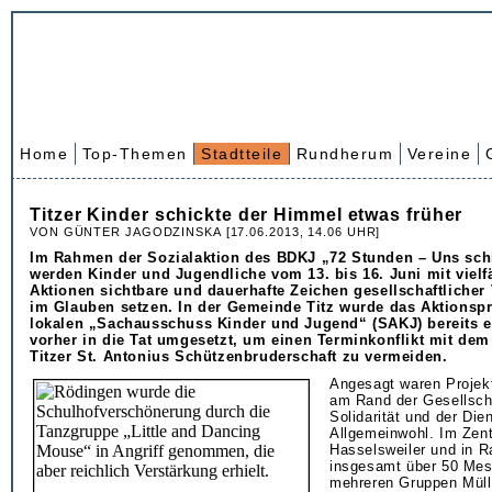
Home
Top-Themen
Stadtteile
Rundherum
Vereine
Titzer Kinder schickte der Himmel etwas früher
VON GÜNTER JAGODZINSKA [17.06.2013, 14.06 UHR]
Im Rahmen der Sozialaktion des BDKJ „72 Stunden – Uns sch
werden Kinder und Jugendliche vom 13. bis 16. Juni mit vielfä
Aktionen sichtbare und dauerhafte Zeichen gesellschaftlicher
im Glauben setzen. In der Gemeinde Titz wurde das Aktion
lokalen „Sachausschuss Kinder und Jugend“ (SAKJ) bereits 
vorher in die Tat umgesetzt, um einen Terminkonflikt mit dem
Titzer St. Antonius Schützenbruderschaft zu vermeiden.
Angesagt waren Projek
am Rand der Gesellscha
Solidarität und der Die
Allgemeinwohl. Im Zentr
Hasselsweiler und in R
insgesamt über 50 Mes
mehreren Gruppen Mül