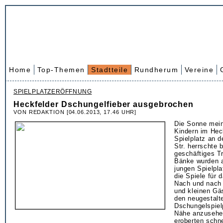
Home
Top-Themen
Stadtteile
Rundherum
Vereine
SPIELPLATZERÖFFNUNG
Heckfelder Dschungelfieber ausgebrochen
VON REDAKTION [04.06.2013, 17.46 UHR]
Die Sonne mein
Kindern im Hec
Spielplatz an d
Str. herrschte 
geschäftiges T
Bänke wurden au
jungen Spielpla
die Spiele für 
Nach und nach 
und kleinen Gä
den neugestalt
Dschungelspiel
Nähe anzusehen
eroberten schne