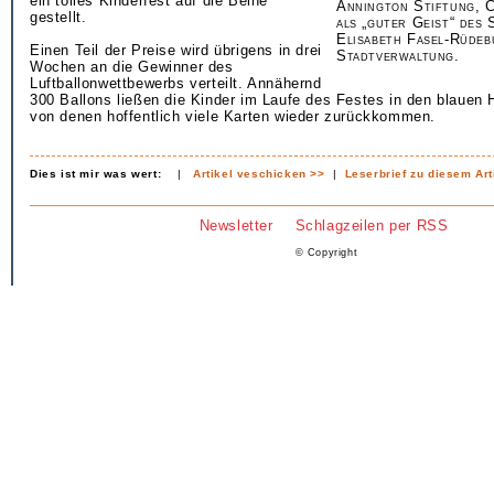
ein tolles Kinderfest auf die Beine
Annington Stiftung, C
gestellt.
als „guter Geist“ des 
Elisabeth Fasel-Rüdeb
Einen Teil der Preise wird übrigens in drei
Stadtverwaltung.
Wochen an die Gewinner des
Luftballonwettbewerbs verteilt. Annähernd
300 Ballons ließen die Kinder im Laufe des Festes in den blauen 
von denen hoffentlich viele Karten wieder zurückkommen.
Dies ist mir was wert:
|
Artikel veschicken >>
|
Leserbrief zu diesem Art
Newsletter
Schlagzeilen per RSS
© Copyright