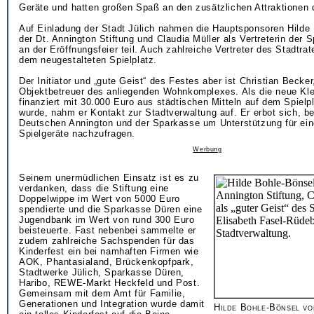
Geräte und hatten großen Spaß an den zusätzlichen Attraktionen 
Auf Einladung der Stadt Jülich nahmen die Hauptsponsoren Hilde
der Dt. Annington Stiftung und Claudia Müller als Vertreterin der
an der Eröffnungsfeier teil. Auch zahlreiche Vertreter des Stadtra
dem neugestalteten Spielplatz.
Der Initiator und „gute Geist“ des Festes aber ist Christian Becke
Objektbetreuer des anliegenden Wohnkomplexes. Als die neue Kle
finanziert mit 30.000 Euro aus städtischen Mitteln auf dem Spielpl
wurde, nahm er Kontakt zur Stadtverwaltung auf. Er erbot sich, bei
Deutschen Annington und der Sparkasse um Unterstützung für ein
Spielgeräte nachzufragen.
Werbung
Seinem unermüdlichen Einsatz ist es zu
verdanken, dass die Stiftung eine
Doppelwippe im Wert von 5000 Euro
spendierte und die Sparkasse Düren eine
Jugendbank im Wert von rund 300 Euro
beisteuerte. Fast nebenbei sammelte er
zudem zahlreiche Sachspenden für das
Kinderfest ein bei namhaften Firmen wie
AOK, Phantasialand, Brückenkopfpark,
Stadtwerke Jülich, Sparkasse Düren,
Haribo, REWE-Markt Heckfeld und Post.
Gemeinsam mit dem Amt für Familie,
Generationen und Integration wurde damit
Hilde Bohle-Bönsel vo