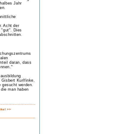
halbes Jahr
en.
nittliche
. Acht der
 "gut". Dies
abschnitten.
rschungszentrums
nalen
teil daran, dass
önnen."
sausbildung
Gisbert Kurlfinke,
e gesucht werden.
, die man haben
ikel >>