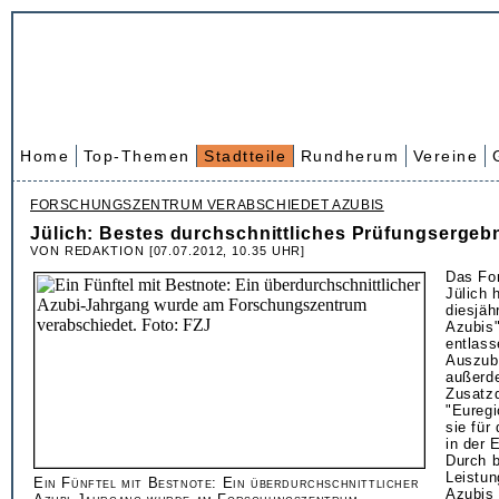
Home
Top-Themen
Stadtteile
Rundherum
Vereine
FORSCHUNGSZENTRUM VERABSCHIEDET AZUBIS
Jülich: Bestes durchschnittliches Prüfungsergebn
VON REDAKTION [07.07.2012, 10.35 UHR]
Das Fo
Jülich 
diesjäh
Azubis"
entlass
Auszubi
außerde
Zusatzq
"Euregi
sie für
in der 
Durch 
Leistu
Ein Fünftel mit Bestnote: Ein überdurchschnittlicher
Azubis 