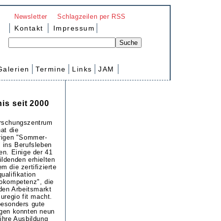
Newsletter
Schlagzeilen per RSS
Kontakt
Impressum
Galerien
Termine
Links
JAM
is seit 2000
rschungszentrum
hat die
rigen "Sommer-
 ins Berufsleben
en. Einige der 41
ldenden erhielten
m die zertifizierte
ualifikation
okompetenz", die
 den Arbeitsmarkt
Euregio fit macht.
besonders gute
ngen konnten neun
ihre Ausbildung