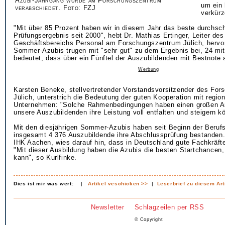
Azubi-Jahrgang wurde am Forschungszentrum
um ein 
verabschiedet. Foto: FZJ
verkürz
"Mit über 85 Prozent haben wir in diesem Jahr das beste durchsch
Prüfungsergebnis seit 2000", hebt Dr. Mathias Ertinger, Leiter des
Geschäftsbereichs Personal am Forschungszentrum Jülich, hervor
Sommer-Azubis trugen mit "sehr gut" zu dem Ergebnis bei, 24 mit
bedeutet, dass über ein Fünftel der Auszubildenden mit Bestnote 
Werbung
Karsten Beneke, stellvertretender Vorstandsvorsitzender des Fo
Jülich, unterstrich die Bedeutung der guten Kooperation mit regio
Unternehmen: "Solche Rahmenbedingungen haben einen großen An
unsere Auszubildenden ihre Leistung voll entfalten und steigern k
Mit den diesjährigen Sommer-Azubis haben seit Beginn der Beruf
insgesamt 4 376 Auszubildende ihre Abschlussprüfung bestanden. 
IHK Aachen, wies darauf hin, dass in Deutschland gute Fachkräft
"Mit dieser Ausbildung haben die Azubis die besten Startchancen
kann", so Kurlfinke.
Dies ist mir was wert:
|
Artikel veschicken >>
|
Leserbrief zu diesem Art
Newsletter
Schlagzeilen per RSS
© Copyright