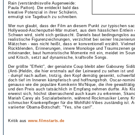
Rain (verständnisvolle Augenweide:
Paula Patton). Die entdeckt bald das
kreative Potenzial in ihrer Schülerin,
ermutigt sie Tagebuch zu schreiben.
Wer nun glaubt, dass der Film an diesem Punkt zur typischen sa
Hollywood-Aschenputtel-Mär mutiert, aus dem hässlichen Entlein e
Schwan wird, sieht sich getäuscht. Daniels baut bedingungslos au
realistische Figurenzeichnungen, verzichtet bei seiner Inszenierun
Mätzchen - was nicht heißt, dass er konventionell erzählt. Vielme
Rückblenden, Erinnerungen, innere Monologe und Traumszenen g
miteinander, baut humoristische Momente mit ein, meidet im Sou
und Kitsch, setzt auf dynamische, kraftvolle Songs.
Der größte "Effekt", der genialste Coup bleibt aber Gabourey Sidi
(Anti-)Heldin, die hier erstmals auf der Leinwand zu sehen ist und 
- dumpf nach außen, trotzig, den Kopf demütig gesenkt, schwerfä
doch tief im Inneren kämpferisch und hoffnungsfroh. Oscar-nominie
genauso wie die populäre Komikerin Mo'Nique, die ihre gewalttätig
und den Preis auch tatsächlich in Empfang nehmen durfte. Als Kla
erweist sich, höchst überraschend auch kaum zu erkennen, Skand
Mariah Carey als Sozialarbeiterin, während Rockmusiker Lenny Kr
schmucker Krankenpfleger für die Wohlfühl-Vibes zuständig ist. A
variierter Obama-Botschaft: "Yes, she can!".
Kritik aus
www.filmstarts.de