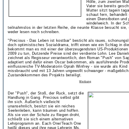
Hölle, zum zweiten Mal
Vater sie bereits gesc
Mutter sitzt tagein ta
schaut fern, behandelt 
einen Dienstboten und 
windelweich. In der Sc
teilnahmslos in der letzten Reihe, die neunte Klasse besucht sie,
weder lesen noch schreiben.
"Precious - Das Leben ist kostbar" besticht als raues, schonungs
doch optimistisches Sozialdrama, trifft einen wie ein Schlag in d
bekommt man es mit einer der überzeugendsten US-Produktionen
2009 zu tun, Dutzende Preise sind der verdiente Lohn. Lee Danie
zeichnet als Regisseur verantwortlich, den Roman "Push" von Sap
adaptiert und dafür einen Oscar bekommen, als ausführende Produ
einflussreiche TV-Moderatorin Oprah Winfrey - sie wurde als Kind 
missbraucht und mit 13 Jahren ungewollt schwanger - maßgeblic
Zustandekommen des Projekts beteiligt.
Werbung
Der "Push", der Stoß, der Ruck, setzt die
Handlung in Gang. Precious selbst gibt
ihn sich. Äußerlich vielleicht
unansehnlich, besitzt sie ein reiches
Seelenleben, kann träumen und hoffen.
Als sie von der Schule zu fliegen droht,
schließt sie sich einem alternativen
Lehrprogramm an. Each One/Teach One
heißt dieses und ihre neue Lehrerin Ms.