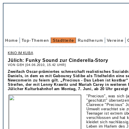
Home
Top-Themen
Stadtteile
Rundherum
Vereine
KINO IM KUBA
Jülich: Funky Sound zur Cinderella-Story
VON GEH [04.06.2010, 15.42 UHR]
Zweifach Oscar-prämiertes schmerzhaft realistisches Soziald
Daniels, in dem es mit Gabourey Sidibe als Titelheldin eine s
Newcomerin zu feiern gilt. „Precious - Das Leben ist kostbar“
Streifen, der mit Lenny Krawitz und Mariah Carey in weiteren 
Jülicher Kulturbahnhof am Montag, 7. Juni, ab 20 Uhr gezeigt
"Precious", was sich (
"geschätzt" übersetzen 
Claireece "Precious" Jo
Umwelt verachtet sie zu
Teenager ist extrem üb
verschlossen und hat k
kleidet sich nachlässig
Leben im Harlem des Ja