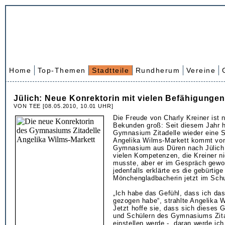
Home
Top-Themen
Stadtteile
Rundherum
Vereine
Jülich: Neue Konrektorin mit vielen Befähigunge
VON TEE [08.05.2010, 10.01 UHR]
Die Freude von Charly Kreiner ist
Bekunden groß: Seit diesem Jahr 
Gymnasium Zitadelle wieder eine St
Angelika Wilms-Markett kommt vom
Gymnasium aus Düren nach Jülich.
vielen Kompetenzen, die Kreiner n
musste, aber er im Gespräch gewo
jedenfalls erklärte es die gebürtige
Mönchengladbacherin jetzt im Sch
„Ich habe das Gefühl, dass ich da
gezogen habe“, strahlte Angelika 
Jetzt hoffe sie, dass sich dieses 
und Schülern des Gymnasiums Zita
einstellen werde - „daran werde ich