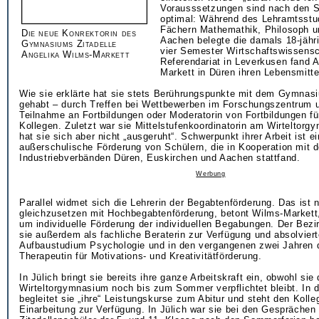
Vorausssetzungen sind nach den S
optimal: Während des Lehramtsstu
Fächern Mathemathik, Philosoph u
Die neue Konrektorin des
Aachen belegte die damals 18-jähri
Gymnasiums Zitadelle
vier Semester Wirtschaftswissens
Angelika Wilms-Markett
Referendariat in Leverkusen fand 
Markett in Düren ihren Lebensmitte
Wie sie erklärte hat sie stets Berührungspunkte mit dem Gymnasi
gehabt – durch Treffen bei Wettbewerben im Forschungszentrum u
Teilnahme an Fortbildungen oder Moderatorin von Fortbildungen fü
Kollegen. Zuletzt war sie Mittelstufenkoordinatorin am Wirteltorg
hat sie sich aber nicht „ausgeruht“. Schwerpunkt ihrer Arbeit ist ei
außerschulische Förderung von Schülern, die in Kooperation mit 
Industriebverbänden Düren, Euskirchen und Aachen stattfand.
Werbung
Parallel widmet sich die Lehrerin der Begabtenförderung. Das ist n
gleichzusetzen mit Hochbegabtenförderung, betont Wilms-Markett
um individuelle Förderung der individuellen Begabungen. Der Bezi
sie außerdem als fachliche Beraterin zur Verfügung und absolviert
Aufbaustudium Psychologie und in den vergangenen zwei Jahren d
Therapeutin für Motivations- und Kreativitätförderung.
In Jülich bringt sie bereits ihre ganze Arbeitskraft ein, obwohl si
Wirteltorgymnasium noch bis zum Sommer verpflichtet bleibt. In d
begleitet sie „ihre“ Leistungskurse zum Abitur und steht den Kolle
Einarbeitung zur Verfügung. In Jülich war sie bei den Gesprächen