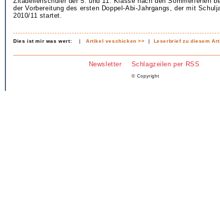
Zitadellenschüler der 5. und 11. Klasse nach den Sommerferien bet
der Vorbereitung des ersten Doppel-Abi-Jahrgangs, der mit Schulj
2010/11 startet.
Dies ist mir was wert:
|
Artikel veschicken >>
|
Leserbrief zu diesem Art
Newsletter
Schlagzeilen per RSS
© Copyright