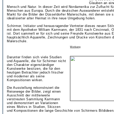
Glauben an ein
Mensch und Natur. In dieser Zeit wird Nordamerika zur Zuflucht fü
Menschen aus Europa. Durch die deutschen Auswanderer entsteht
Markt für die Bilder der Düsseldorfer Malerschule, mit denen sie s
idealisierter alter Heimat in ihre neue Umgebung holen.
Schirmer, Initiator und herausragender Vertreter dieses neuen Stils
mit dem Apotheker William Karrmann, der 1831 nach Cincinnati, 
ist. Dort sammelt er für sich und seine Freunde Kunstwerke aus 
hauptsächlich Aquarelle, Zeichnungen und Drucke von Künstlern d
Malerschule.
Werbung
Darunter finden sich viele Studien
und Aquarelle, die für Schirmer nicht
den Charakter eigenständiger
Kunstwerke besitzen, die für den
heutigen Betrachter jedoch frischer
und moderner als seine
Kompositionen wirken.
Die Ausstellung rekonstruiert die
Reisewege der Bilder, zeigt einen
Ausschnitt der mittlerweile
verstreuten Sammlung Karrmann
und demonstriert an Variationen
eines Motivs in Studien, Skizzen
und Kompositionen die lange Geschichte von Schirmers Bildideen