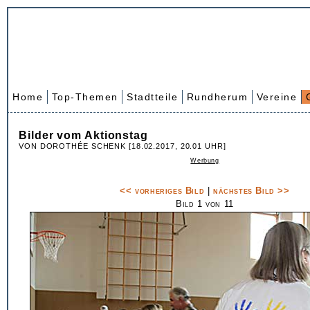
Home
Top-Themen
Stadtteile
Rundherum
Vereine
Bilder vom Aktionstag
VON DOROTHÉE SCHENK [18.02.2017, 20.01 UHR]
Werbung
<< vorheriges Bild
|
nächstes Bild >>
Bild 1 von 11