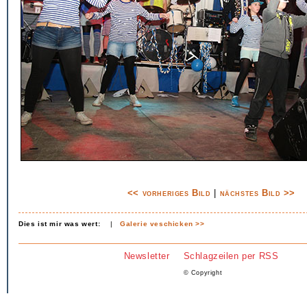
<< vorheriges Bild
|
nächstes Bild >>
Dies ist mir was wert:
|
Galerie veschicken >>
Newsletter
Schlagzeilen per RSS
© Copyright