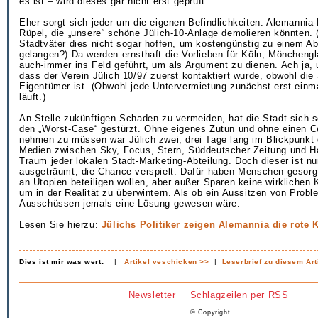
es ist – wird dieses gar nicht erst geprüft.
Eher sorgt sich jeder um die eigenen Befindlichkeiten. Alemannia-
Rüpel, die „unsere“ schöne Jülich-10-Anlage demolieren könnten. (
Stadtväter dies nicht sogar hoffen, um kostengünstig zu einem Ab
gelangen?) Da werden ernsthaft die Vorlieben für Köln, Möncheng
auch-immer ins Feld geführt, um als Argument zu dienen. Ach ja, u
dass der Verein Jülich 10/97 zuerst kontaktiert wurde, obwohl die 
Eigentümer ist. (Obwohl jede Untervermietung zunächst erst einm
läuft.)
An Stelle zukünftigen Schaden zu vermeiden, hat die Stadt sich sel
den „Worst-Case“ gestürzt. Ohne eigenes Zutun und ohne einen C
nehmen zu müssen war Jülich zwei, drei Tage lang im Blickpunkt 
Medien zwischen Sky, Focus, Stern, Süddeutscher Zeitung und Ha
Traum jeder lokalen Stadt-Marketing-Abteilung. Doch dieser ist n
ausgeträumt, die Chance verspielt. Dafür haben Menschen gesorgt,
an Utopien beteiligen wollen, aber außer Sparen keine wirklichen
um in der Realität zu überwintern. Als ob ein Aussitzen von Probl
Ausschüssen jemals eine Lösung gewesen wäre.
Lesen Sie hierzu:
Jülichs Politiker zeigen Alemannia die rote 
Dies ist mir was wert:
|
Artikel veschicken >>
|
Leserbrief zu diesem Art
Newsletter
Schlagzeilen per RSS
© Copyright