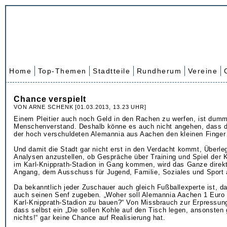
Home
Top-Themen
Stadtteile
Rundherum
Vereine
Chance verspielt
VON ARNE SCHENK [01.03.2013, 13.23 UHR]
Einem Pleitier auch noch Geld in den Rachen zu werfen, ist dumm
Menschenverstand. Deshalb könne es auch nicht angehen, dass di
der hoch verschuldeten Alemannia aus Aachen den kleinen Finger 
Und damit die Stadt gar nicht erst in den Verdacht kommt, Überl
Analysen anzustellen, ob Gespräche über Training und Spiel der K
im Karl-Knipprath-Stadion in Gang kommen, wird das Ganze direkt
Angang, dem Ausschuss für Jugend, Familie, Soziales und Sport 
Da bekanntlich jeder Zuschauer auch gleich Fußballexperte ist, da
auch seinen Senf zugeben. „Woher soll Alemannia Aachen 1 Euro
Karl-Knipprath-Stadion zu bauen?“ Von Missbrauch zur Erpressung
dass selbst ein „Die sollen Kohle auf den Tisch legen, ansonsten 
nichts!“ gar keine Chance auf Realisierung hat.