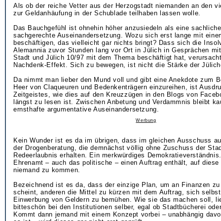
Als ob der reiche Vetter aus der Herzogstadt niemanden an den v
zur Geldanhäufung in der Schublade teilhaben lassen wolle.
Das Bauchgefühl ist ohnehin höher anzusiedeln als eine sachlich
sachgerechte Auseinandersetzung. Wozu sich erst lange mit ein
beschäftigen, das vielleicht gar nichts bringt? Dass sich die Inso
Alemannia zuvor Stunden lang vor Ort in Jülich in Gesprächen mit
Stadt und Jülich 10/97 mit dem Thema beschäftigt hat, verursach
Nachdenk-Effekt. Sich zu bewegen, ist nicht die Stärke der Jüliche
Da nimmt man lieber den Mund voll und gibt eine Anekdote zum B
Heer von Claqueuren und Bedenkenträgern einzureihen, ist Ausdr
Zeitgeistes, wie dies auf den Kreuzzügen in den Blogs von Face
längst zu lesen ist. Zwischen Anbetung und Verdammnis bleibt k
ernsthafte argumentative Auseinandersetzung.
Werbung
Kein Wunder ist es da im übrigen, dass im gleichen Ausschuss auc
der Drogenberatung, die demnächst völlig ohne Zuschuss der Stadt
Redeerlaubnis erhalten. Ein merkwürdiges Demokratieverständnis
Ehrenamt – auch das politische – einen Auftrag enthält, auf diese
niemand zu kommen.
Bezeichnend ist es da, dass der einzige Plan, um an Finanzen z
scheint, anderen die Mittel zu kürzen mit dem Auftrag, sich selbs
Einwerbung von Geldern zu bemühen. Wie sie das machen soll, li
bitteschön bei den Institutionen selber, egal ob Stadtbücherei od
Kommt dann jemand mit einem Konzept vorbei – unabhängig davon,