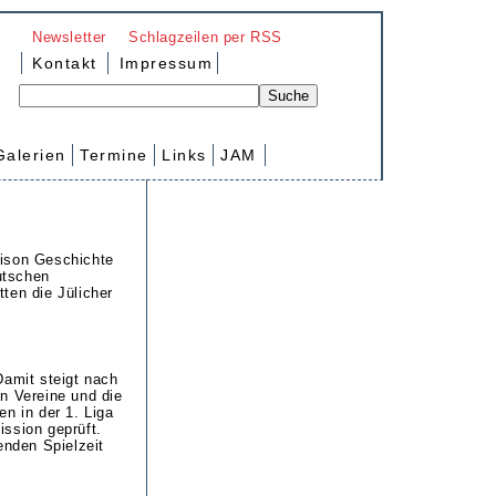
Newsletter
Schlagzeilen per RSS
Kontakt
Impressum
Galerien
Termine
Links
JAM
aison Geschichte
utschen
ten die Jülicher
Damit steigt nach
n Vereine und die
n in der 1. Liga
ssion geprüft.
enden Spielzeit