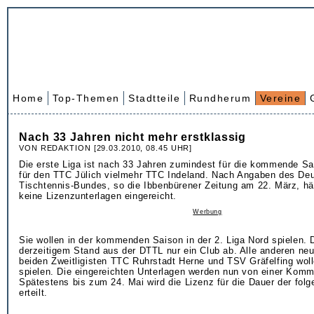
Home
Top-Themen
Stadtteile
Rundherum
Vereine
Nach 33 Jahren nicht mehr erstklassig
VON REDAKTION [29.03.2010, 08.45 UHR]
Die erste Liga ist nach 33 Jahren zumindest für die kommende S
für den TTC Jülich vielmehr TTC Indeland. Nach Angaben des De
Tischtennis-Bundes, so die Ibbenbürener Zeitung am 22. März, hät
keine Lizenzunterlagen eingereicht.
Werbung
Sie wollen in der kommenden Saison in der 2. Liga Nord spielen. 
derzeitigem Stand aus der DTTL nur ein Club ab. Alle anderen neu
beiden Zweitligisten TTC Ruhrstadt Herne und TSV Gräfelfing wolle
spielen. Die eingereichten Unterlagen werden nun von einer Kommi
Spätestens bis zum 24. Mai wird die Lizenz für die Dauer der folg
erteilt.