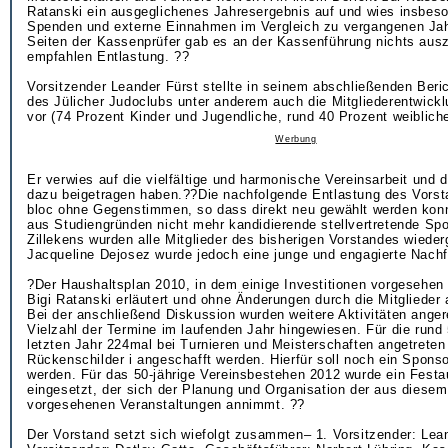
Ratanski ein ausgeglichenes Jahresergebnis auf und wies insbes
Spenden und externe Einnahmen im Vergleich zu vergangenen Jah
Seiten der Kassenprüfer gab es an der Kassenführung nichts ausz
empfahlen Entlastung. ??
Vorsitzender Leander Fürst stellte in seinem abschließenden Beric
des Jülicher Judoclubs unter anderem auch die Mitgliederentwick
vor (74 Prozent Kinder und Jugendliche, rund 40 Prozent weibliche
Werbung
Er verwies auf die vielfältige und harmonische Vereinsarbeit und d
dazu beigetragen haben.??Die nachfolgende Entlastung des Vorst
bloc ohne Gegenstimmen, so dass direkt neu gewählt werden konn
aus Studiengründen nicht mehr kandidierende stellvertretende Spo
Zillekens wurden alle Mitglieder des bisherigen Vorstandes wieder
Jacqueline Dejosez wurde jedoch eine junge und engagierte Nachf
?Der Haushaltsplan 2010, in dem einige Investitionen vorgesehen
Bigi Ratanski erläutert und ohne Änderungen durch die Mitglied
Bei der anschließend Diskussion wurden weitere Aktivitäten anger
Vielzahl der Termine im laufenden Jahr hingewiesen. Für die rund 
letzten Jahr 224mal bei Turnieren und Meisterschaften angetreten 
Rückenschilder i angeschafft werden. Hierfür soll noch ein Spons
werden. Für das 50-jährige Vereinsbestehen 2012 wurde ein Fest
eingesetzt, der sich der Planung und Organisation der aus diese
vorgesehenen Veranstaltungen annimmt. ??
Der Vorstand setzt sich wiefolgt zusammen– 1. Vorsitzender: Lean