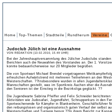
Home
Top-Themen
Stadtteile
Rundherum
Vereine
Judoclub Jülich ist eine Ausnahme
VON REDAKTION [13.02.2010, 15.49 UHR]
Bei der Jahreshauptversammlung des Jülicher Judoclubs standen
Berichten auch die Neuwahlen des Vorstandes an. Der 1. Vorsitze
konnte bedauerlicherweise nur 20 Mitglieder begrüßen.
Die von Sportwart Michael Brendel vorgetragenen Wettkampferfol
erfreulichen Aufwärtstrend mit mehreren Teilnehmern an den Wes
Meisterschaften. ??Insbesondere wurden in allen Jugendalterskla
Mannschaften gestellt, was im Sportkreis Aachen eher die Ausnah
den Senioren ist der Einstieg in die Bezirksliga geglückt. ??
Die Jugendwarte Sabrina Pfeiffer und Felix Schneider berichteten
Aktivitäten wie Judosafari, Jugendfahrt, Schnupperkurs in den Fe
Sportwochenende für Kämpfer in Blankenheim. Geschäftsführer No
den reibungslosen und organisatorisch guten Verlauf der selbst au
Meisterschaften und Turniere hervor.??In ihrem Bericht zur Kasse