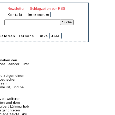
Newsletter
Schlagzeilen per RSS
Kontakt
Impressum
Galerien
Termine
Links
JAM
 neben den
nde Leander Fürst
ge zeigen einen
tdeutschen
ssen
me ist, und bei
 von weiteren
rien und dem
rbert Lühring hob
sgerichteten
nlage zeigte Bigi