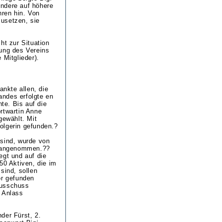
ondere auf höhere
ren hin. Von
usetzen, sie
ht zur Situation
lung des Vereins
 Mitglieder).
ankte allen, die
andes erfolgte en
te. Bis auf die
rtwartin Anne
gewählt. Mit
olgerin gefunden.?
 sind, wurde von
er angenommen.??
egt und auf die
50 Aktiven, die im
sind, sollen
or gefunden
ausschuss
m Anlass
der Fürst, 2.