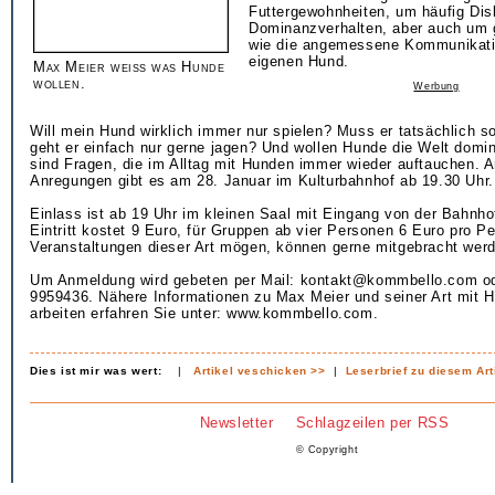
Futtergewohnheiten, um häufig Disk
Dominanzverhalten, aber auch um 
wie die angemessene Kommunikati
eigenen Hund.
Max Meier weiß was Hunde
wollen.
Werbung
Will mein Hund wirklich immer nur spielen? Muss er tatsächlich so
geht er einfach nur gerne jagen? Und wollen Hunde die Welt domin
sind Fragen, die im Alltag mit Hunden immer wieder auftauchen. 
Anregungen gibt es am 28. Januar im Kulturbahnhof ab 19.30 Uhr.
Einlass ist ab 19 Uhr im kleinen Saal mit Eingang von der Bahnho
Eintritt kostet 9 Euro, für Gruppen ab vier Personen 6 Euro pro P
Veranstaltungen dieser Art mögen, können gerne mitgebracht wer
Um Anmeldung wird gebeten per Mail: kontakt@kommbello.com od
9959436. Nähere Informationen zu Max Meier und seiner Art mit
arbeiten erfahren Sie unter: www.kommbello.com.
Dies ist mir was wert:
|
Artikel veschicken >>
|
Leserbrief zu diesem Art
Newsletter
Schlagzeilen per RSS
© Copyright