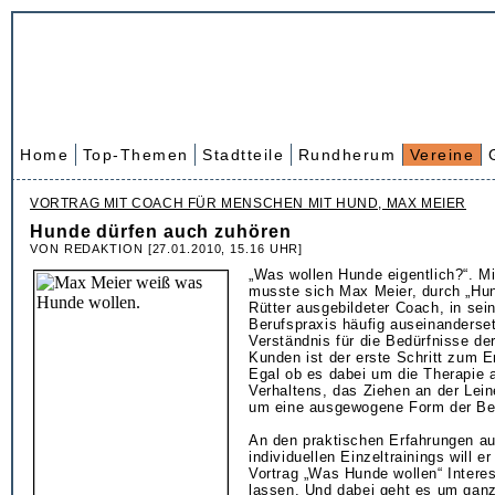
Home
Top-Themen
Stadtteile
Rundherum
Vereine
VORTRAG MIT COACH FÜR MENSCHEN MIT HUND, MAX MEIER
Hunde dürfen auch zuhören
VON REDAKTION [27.01.2010, 15.16 UHR]
„Was wollen Hunde eigentlich?“. Mi
musste sich Max Meier, durch „Hun
Rütter ausgebildeter Coach, in sein
Berufspraxis häufig auseinanderse
Verständnis für die Bedürfnisse de
Kunden ist der erste Schritt zum Er
Egal ob es dabei um die Therapie a
Verhaltens, das Ziehen an der Lein
um eine ausgewogene Form der Bes
An den praktischen Erfahrungen au
individuellen Einzeltrainings will e
Vortrag „Was Hunde wollen“ Interes
lassen. Und dabei geht es um ganz