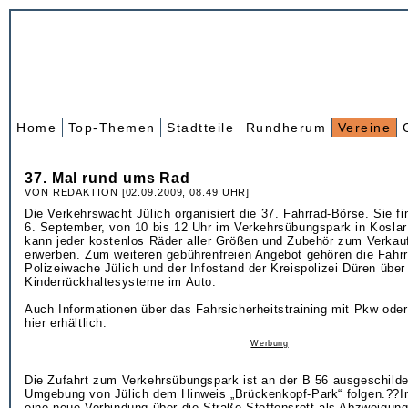
Home
Top-Themen
Stadtteile
Rundherum
Vereine
37. Mal rund ums Rad
VON REDAKTION [02.09.2009, 08.49 UHR]
Die Verkehrswacht Jülich organisiert die 37. Fahrrad-Börse. Sie f
6. September, von 10 bis 12 Uhr im Verkehrsübungspark in Koslar
kann jeder kostenlos Räder aller Größen und Zubehör zum Verkauf
erwerben. Zum weiteren gebührenfreien Angebot gehören die Fahr
Polizeiwache Jülich und der Infostand der Kreispolizei Düren über
Kinderrückhaltesysteme im Auto.
Auch Informationen über das Fahrsicherheitstraining mit Pkw oder
hier erhältlich.
Werbung
Die Zufahrt zum Verkehrsübungspark ist an der B 56 ausgeschilder
Umgebung von Jülich dem Hinweis „Brückenkopf-Park“ folgen.??In
eine neue Verbindung über die Straße Steffensrott als Abzweigun