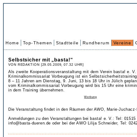
Home
Top-Themen
Stadtteile
Rundherum
Vereine
Selbstsicher mit „basta!“
VON REDAKTION [29.05.2009, 07.32 UHR]
Als zweite Kooperationsveranstaltung mit dem Verein basta! e. V
Kriminalkommissariat Vorbeugung ist ein Selbstsicherheitstrainin
8 – 11 Jahren am Dienstag, 9. Juni, 13 bis 18 Uhr in Jülich gepla
vom Kriminalkommissariat Vorbeugung wird bis 15 Uhr eine krimin
in dem Training übernehmen.
Werbung
Die Veranstaltung findet in den Räumen der AWO, Marie-Juchacz-St
Anmeldungen zu den Veranstaltungen bei basta! e. V.: Tel: 01515
info@basta-dueren.de oder bei der AWO Lilija Schneider, Tel: 024