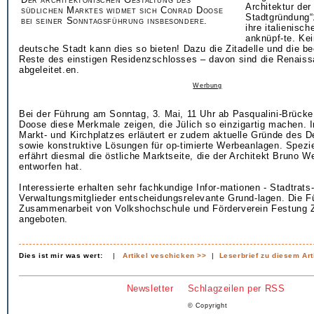
Architektur der 
südlichen Marktes widmet sich Conrad Doose
Stadtgründung“
bei seiner Sonntagsführung insbesondere.
ihre italienisc
anknüpf-te. Ke
deutsche Stadt kann dies so bieten! Dazu die Zitadelle und die b
Reste des einstigen Residenzschlosses – davon sind die Renai
abgeleitet.en.
Werbung
Bei der Führung am Sonntag, 3. Mai, 11 Uhr ab Pasqualini-Brücke
Doose diese Merkmale zeigen, die Jülich so einzigartig machen. 
Markt- und Kirchplatzes erläutert er zudem aktuelle Gründe des 
sowie konstruktive Lösungen für op-timierte Werbeanlagen. Spezi
erfährt diesmal die östliche Marktseite, die der Architekt Bruno W
entworfen hat.
Interessierte erhalten sehr fachkundige Infor-mationen - Stadtrat
Verwaltungsmitglieder entscheidungsrelevante Grund-lagen. Die Fü
Zusammenarbeit von Volkshochschule und Förderverein Festung Zi
angeboten.
Dies ist mir was wert:
|
Artikel veschicken >>
|
Leserbrief zu diesem Art
Newsletter
Schlagzeilen per RSS
© Copyright