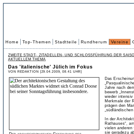
Home
Top-Themen
Stadtteile
Rundherum
Vereine
ZWEITE STADT-, ZITADELLEN- UND SCHLOSSFÜHRUNG DER SAIS
AKTUELLEM THEMA
Das 'italienische' Jülich im Fokus
VON REDAKTION [29.04.2009, 08.41 UHR]
Das Erscheinun
„Pasqualinische
Jahre nach dem
bewerb „Innens
wieder intensiv
Merkmale der R
prägen den Mar
„südländischen
In der Architek
Rathauses“, am
vielen anderen
sie geradezu a
Der architektonischen Gestaltung des