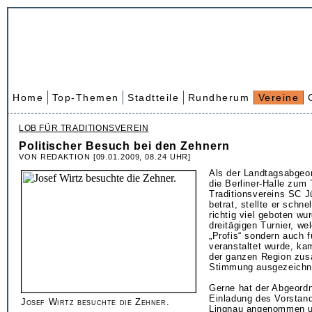
Home
Top-Themen
Stadtteile
Rundherum
Vereine
LOB FÜR TRADITIONSVEREIN
Politischer Besuch bei den Zehnern
VON REDAKTION [09.01.2009, 08.24 UHR]
Als der Landtagsabgeo
die Berliner-Halle zum 
Traditionsvereins SC J
betrat, stellte er schne
richtig viel geboten w
dreitägigen Turnier, we
„Profis“ sondern auch fü
veranstaltet wurde, k
der ganzen Region zu
Stimmung ausgezeichn
Gerne hat der Abgeord
Einladung des Vorstan
Josef Wirtz besuchte die Zehner.
Lingnau angenommen un