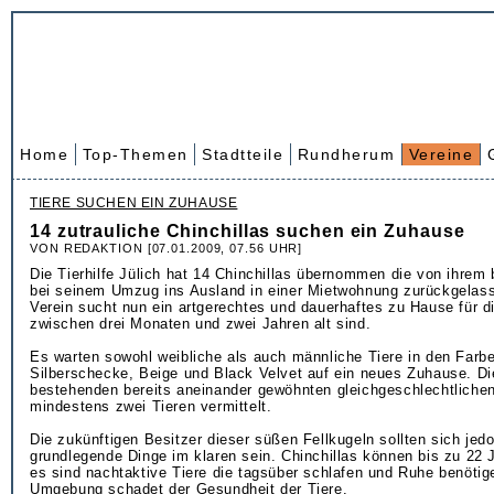
Home
Top-Themen
Stadtteile
Rundherum
Vereine
TIERE SUCHEN EIN ZUHAUSE
14 zutrauliche Chinchillas suchen ein Zuhause
VON REDAKTION [07.01.2009, 07.56 UHR]
Die Tierhilfe Jülich hat 14 Chinchillas übernommen die von ihrem 
bei seinem Umzug ins Ausland in einer Mietwohnung zurückgelas
Verein sucht nun ein artgerechtes und dauerhaftes zu Hause für d
zwischen drei Monaten und zwei Jahren alt sind.
Es warten sowohl weibliche als auch männliche Tiere in den Farb
Silberschecke, Beige und Black Velvet auf ein neues Zuhause. Di
bestehenden bereits aneinander gewöhnten gleichgeschlechtliche
mindestens zwei Tieren vermittelt.
Die zukünftigen Besitzer dieser süßen Fellkugeln sollten sich jed
grundlegende Dinge im klaren sein. Chinchillas können bis zu 22 
es sind nachtaktive Tiere die tagsüber schlafen und Ruhe benötig
Umgebung schadet der Gesundheit der Tiere.