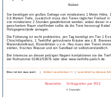
Werbung
Sie benötigen ein großes Gehege von mindestens 1 Meter Höhe, 1
0,6 Metern Tiefe, zusätzlich muss den Tieren täglicher Freilauf 
von mindestens 2 Stunden gewährleistet werden, wobei dieser in 
gesichertem Raum stattfinden sollte da die Tiere bevorzugt Kabel 
Holzgegenstände annagen.
Die Fütterung ist recht problemlos, pro Tag benötigt ein Tier 1 Ess
Chinchillapellets, 1 Teelöffel getrocknete Kräuter wie z.B. Brenne
Mariendistelkraut, Rosenblüten u.v.m. Heu muss den Tieren imme
stehen, frisches Wasser und ein Sandbad ist selbstverständlich.
Bei Interesse an diesen pelzigen Nagern kontaktieren sie die Tierh
der Rufnummer 02461/53076 oder über www.tierhilfe-juelich.de.
Dies ist mir was wert:
|
Artikel veschicken >>
|
Leserbrief zu diesem Art
Newsletter
Schlagzeilen per RSS
© Copyright