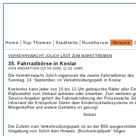
Home
Top-Themen
Stadtteile
Rundherum
Vereine
VERKEHRSWACHT JÜLICH LÄDT ZUM MARKTTREIBEN
35. Fahrradbörse in Koslar
VON REDAKTION [13.09.2008, 11.02 UHR]
Die Verkehrswacht Jülich organisiert die zweite Fahrradbörse des
Sonntag, 14. September, im Verkehrsübungspark in Koslar.
Kostenlos kann jeder von 10 bis 12 Uhr gebrauchte Räder aller G
Radzubehör zum Verkauf anbieten oder erwerben. Zum weiteren g
Service-Angebot gehört die Fahrradcodierung der Polizeiwache Jül
Infostand der Kreispolizei Düren über Kinderrückhaltesysteme im 
Morgenkaffee und andere Getränke ist gesorgt.
Werbung
Die Zufahrt zum Verkehrsübungspark ist an der B56 ausgeschildert
Umgebung von Jülich dem Hinweis „Brückenkopfpark“ folgen.