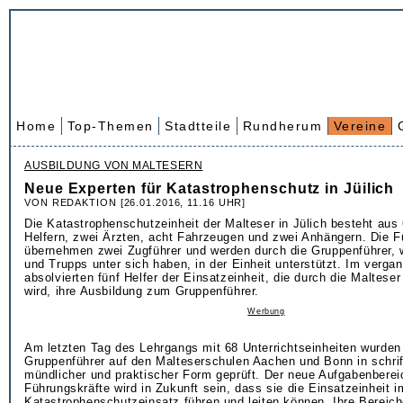
Home
Top-Themen
Stadtteile
Rundherum
Vereine
AUSBILDUNG VON MALTESERN
Neue Experten für Katastrophenschutz in Jüilich
VON REDAKTION [26.01.2016, 11.16 UHR]
Die Katastrophenschutzeinheit der Malteser in Jülich besteht aus
Helfern, zwei Ärzten, acht Fahrzeugen und zwei Anhängern. Die 
übernehmen zwei Zugführer und werden durch die Gruppenführer,
und Trupps unter sich haben, in der Einheit unterstützt. Im verga
absolvierten fünf Helfer der Einsatzeinheit, die durch die Malteser 
wird, ihre Ausbildung zum Gruppenführer.
Werbung
Am letzten Tag des Lehrgangs mit 68 Unterrichtseinheiten wurden
Gruppenführer auf den Malteserschulen Aachen und Bonn in schrift
mündlicher und praktischer Form geprüft. Der neue Aufgabenberei
Führungskräfte wird in Zukunft sein, dass sie die Einsatzeinheit i
Katastrophenschutzeinsatz führen und leiten können. Ihre Bereich