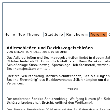
Home
Top-Themen
Stadtteile
Rundherum
Vereine
Adlerschießen und Bezirksvogelschießen
VON REDAKTION [09.10.2015, 07.58 UHR]
Das Adlerschießen und Bezirksvogelschießen findet in diesem Ja
Oktober findet ab 11 Uhr in Jülich statt. statt. Beim Bezirksvogel
Schießanlage Süsskindweg, Sportanlage Lich-Steinstraß, werden 
Bezirksmajestäten ermittelt.
„Bezirks-Schützenkönig, Bezirks-Schützenprinz, Bezirks-Jungsch
Bezirks-Ehrenkönig" des Bezirksverbands Jülich kämpfen um die
Verbandes.
Werbung
Der amtierende Bezirks-Schützenkönig, Wolfgang Kieven (St.-Seb
Schützenbruderschaft Broich), eröffnet den Wettkampf.
Das Bezirks-Bundesfest 2016 wird bei der St.-Sebastianus-Schütz