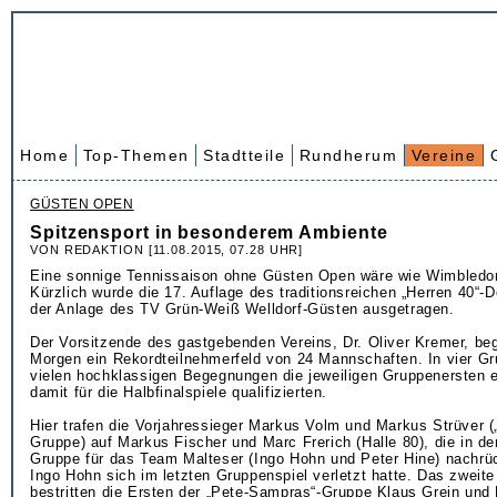
Home
Top-Themen
Stadtteile
Rundherum
Vereine
GÜSTEN OPEN
Spitzensport in besonderem Ambiente
VON REDAKTION [11.08.2015, 07.28 UHR]
Eine sonnige Tennissaison ohne Güsten Open wäre wie Wimbledo
Kürzlich wurde die 17. Auflage des traditionsreichen „Herren 40“-D
der Anlage des TV Grün-Weiß Welldorf-Güsten ausgetragen.
Der Vorsitzende des gastgebenden Vereins, Dr. Oliver Kremer, be
Morgen ein Rekordteilnehmerfeld von 24 Mannschaften. In vier G
vielen hochklassigen Begegnungen die jeweiligen Gruppenersten er
damit für die Halbfinalspiele qualifizierten.
Hier trafen die Vorjahressieger Markus Volm und Markus Strüver (
Gruppe) auf Markus Fischer und Marc Frerich (Halle 80), die in de
Gruppe für das Team Malteser (Ingo Hohn und Peter Hine) nachr
Ingo Hohn sich im letzten Gruppenspiel verletzt hatte. Das zweite
bestritten die Ersten der „Pete-Sampras“-Gruppe Klaus Grein und