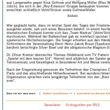
aus Langerwehe gegen Knut Gollnow und Wolfgang Müller (Blau 
Jülich), die sich in der „Roy-Emerson“-Gruppe behaupten konnten
erreichten schließlich Volm/Strüver sowie Gollnow/Müller.
Werbung
Wer geglaubt hatte, dass im letzten Spiel des Tages den Finaliste
ausgehen würde, sah sich eines Besseren belehrt: In einem hochk
dramatischen Endspiel konnte sich das „Team Markus“ (Volm/Strüv
durchsetzen. Während der Ballwechsel gab es mehrfach spontan 
spielerische Höchstleistungen. Die Sieger erhielten aus den Händ
Schirmherrn der Veranstaltung Herrn Heinz-Jakob Braun (Sparkas
berühmt berüchtigte Silver Bowl und die obligatorische Magnum-S
Dr. Oliver Kremer überreichte Thomas Hildebrand vom TV Pattern
„Spieler mit dem besten Stil“. Hiermit wird alljährlich der Spieler g
Tenniseinsatz und Geselligkeit in besonderer Art und Weise verein
Nach der Siegerehrung genossen die Teilnehmer das Champions Di
Party und das abschließende Höhenfeuerwerk. Bei wunderschönem
Organisation sprachen viele langjährige Teilnehmer von den „Bes
ever“.
Dies ist mir was wert:
|
Artikel veschicken >>
|
Leserbrief zu diesem Art
Newsletter
Schlagzeilen per RSS