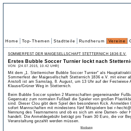
Home
Top-Themen
Stadtteile
Rundherum
Vereine
SOMMERFEST DER MAIGESELLSCHAFT STETTERNICH 1836 E.V.
Erstes Bubble Soccer Turnier lockt nach Stettern
VON [24.07.2015, 10.42 UHR]
Mit dem „1. Stetternicher Bubble Soccer Turnier" als Hauptattrakt
Sommerfest der Maigesellschaft Stetternich 1836 e.V. mit einer a
Anstoß ist am Samstag, 8. August, um 13 Uhr auf der Festwiese 
Klause/Grüner Weg in Stetternich.
Beim Bubble Soccer spielen 2 Mannschaften gegeneinander Fußba
Gegensatz zum normalen Fußball die Spieler von großen Plastikb
sind. Dieser Clou gibt dem Spiel den besonderen Kick. Anmelden
sofort Mannschaften mit mindestens fünf Mitspielern bei r-hecht
Nennung des Teamnamens und ob es sich um eine Damen- oder 
handelt. Die Anmeldegebühr beträgt pro Team 30 Euro, die vor Be
Veranstaltung gezahlt werden müssen.
Werbung