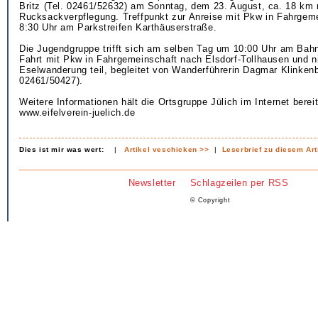
Britz (Tel. 02461/52632) am Sonntag, dem 23. August, ca. 18 km 
Rucksackverpflegung. Treffpunkt zur Anreise mit Pkw in Fahrgeme
8:30 Uhr am Parkstreifen Karthäuserstraße.
Die Jugendgruppe trifft sich am selben Tag um 10:00 Uhr am Bahn
Fahrt mit Pkw in Fahrgemeinschaft nach Elsdorf-Tollhausen und n
Eselwanderung teil, begleitet von Wanderführerin Dagmar Klinkenb
02461/50427).
Weitere Informationen hält die Ortsgruppe Jülich im Internet bereit
www.eifelverein-juelich.de
Dies ist mir was wert:
|
Artikel veschicken >>
|
Leserbrief zu diesem Art
Newsletter
Schlagzeilen per RSS
© Copyright