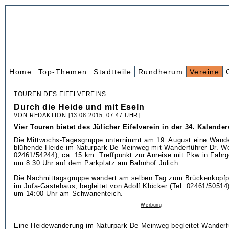
Home
Top-Themen
Stadtteile
Rundherum
Vereine
TOUREN DES EIFELVEREINS
Durch die Heide und mit Eseln
VON REDAKTION [13.08.2015, 07.47 UHR]
Vier Touren bietet des Jülicher Eifelverein in der 34. Kalende
Die Mittwochs-Tagesgruppe unternimmt am 19. August eine Wande
blühende Heide im Naturpark De Meinweg mit Wanderführer Dr. Wo
02461/54244), ca. 15 km. Treffpunkt zur Anreise mit Pkw in Fahrg
um 8:30 Uhr auf dem Parkplatz am Bahnhof Jülich.
Die Nachmittagsgruppe wandert am selben Tag zum Brückenkopfp
im Jufa-Gästehaus, begleitet von Adolf Klöcker (Tel. 02461/50514)
um 14:00 Uhr am Schwanenteich.
Werbung
Eine Heidewanderung im Naturpark De Meinweg begleitet Wanderf