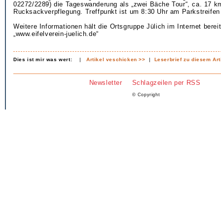
02272/2289) die Tageswanderung als „zwei Bäche Tour“, ca. 17 k
Rucksackverpflegung. Treffpunkt ist um 8:30 Uhr am Parkstreifen
Weitere Informationen hält die Ortsgruppe Jülich im Internet bereit
„www.eifelverein-juelich.de“
Dies ist mir was wert:
|
Artikel veschicken >>
|
Leserbrief zu diesem Art
Newsletter
Schlagzeilen per RSS
© Copyright