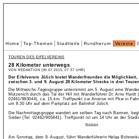
Home
Top-Themen
Stadtteile
Rundherum
Vereine
TOUREN DES EIFELVEREINS
28 Kilometer unterwegs
VON REDAKTION [30.07.2015, 07.37 UHR]
Der Eifelverein Jülich bietet Wanderfreunden die Möglichkeit,
zwischen 3. und 9. August 28 Kilometer Strecke in drei Toure
Die Mittwochs-Tagesgruppe unternimmt am 5. August eine Wande
Mützenich durch das Tal der Hill mit Wanderführer Dr. Arno Hardt (
02461/993044), ca. 15 km. Treffpunkt zur Anreise mit Pkw in Fahr
um 8:30 Uhr auf dem Parkplatz am Bahnhof Jülich.
Die Nachmittagsgruppe wandert am selben Tag nach Barmen, begl
Sieber (Tel. 02462/905841). Treffpunkt ist um 14 Uhr an der Stad
Werbung
Am Sonntag, dem 9. August, führt Wanderführerin Helga Bohnenk