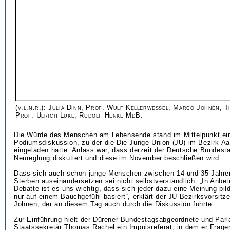
(v.l.n.r.): Julia Dinn, Prof. Wulf Kellerwessel, Marco Johnen,
Prof. Ulrich Lüke, Rudolf Henke MdB.
Die Würde des Menschen am Lebensende stand im Mittelpunkt ei
Podiumsdiskussion, zu der die Die Junge Union (JU) im Bezirk A
eingeladen hatte. Anlass war, dass derzeit der Deutsche Bundesta
Neureglung diskutiert und diese im November beschließen wird.
Dass sich auch schon junge Menschen zwischen 14 und 35 Jahr
Sterben auseinandersetzen sei nicht selbstverständlich. „In Anbet
Debatte ist es uns wichtig, dass sich jeder dazu eine Meinung bil
nur auf einem Bauchgefühl basiert“, erklärt der JU-Bezirksvorsit
Johnen, der an diesem Tag auch durch die Diskussion führte.
Zur Einführung hielt der Dürener Bundestagsabgeordnete und Par
Staatssekretär Thomas Rachel ein Impulsreferat, in dem er Fragen