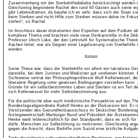
Zusammenhang mit der Sterbehilfedebatte berücksichtigt werden
Gleichzeitig begründete Rachel den rund 50 Gästen auch seine ei
gibt Lebensdramen, da bejahe ich es sehr, dass sich der Staat zur
beim Sterben und nicht Hilfe zum Sterben müssen daher im Fokus 
stehen“, so Rachel.
Im Anschluss daran diskutierten drei Experten auf dem Podium üb
komplexe Thema und brachten viele neue Denkanstöße in die Deba
Professor Ulrich Lüke, der den Lehrstuhl für Systematische Theo
Aachen leitet, war als Gegner einer Legalisierung von Sterbehilfe
worden.
Werbung
Seine These war, dass die Sterbehilfe vor allem ein lukratives G
darstelle, bei dem Juristen und Mediziner gut verdienen könnten.
Sichtweise vertrat der Philosophieprofessor Wulf Kellerwessel, de
liberalere Regelung unter gewissen Bedingungen vorstellen kann. 
Gründe für ein selbstbestimmtes Leben und Sterben ist ein Teil d
sich Kellerwessel für mehr Selbstbestimmung aus.
Für die politische aber auch medizinische Perspektive auf das T
Bundestagsabgeordnete Rudolf Henke an der Diskussion teil. Er ist
Vorsitzender des Gesundheitsausschuss im Deutschen Bundestag,
Ärztegewerkschaft Marburger Bund und Präsident der Ärztekamme
Henke warb leidenschaftlich für den Standpunkt, dass es sich fü
dürfe, Menschen zur Selbsttötung zu motivieren. Gleichzeitig argu
gegen die Ansicht, dass Beihilfe zum Suizid eine ärztliche Aufgab
Trotz der teilweise sehr unterschiedlichen Positionen, war festzus