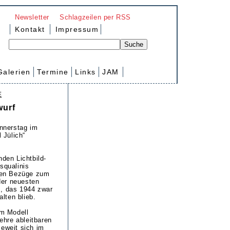
Newsletter
Schlagzeilen per RSS
Kontakt
Impressum
Galerien
Termine
Links
JAM
E
wurf
onnerstag im
 Jülich“
nden Lichtbild-
squalinis
hen Bezüge zum
 der neuesten
z, das 1944 zwar
alten blieb.
im Modell
ehre ableitbaren
ieweit sich im