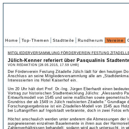
Home
Top-Themen
Stadtteile
Rundherum
Vereine
MITGLIEDERVERSAMMLUNG FÖRDERVEREIN FESTUNG ZITADELL
Jülich-Kenner referiert über Pasqualinis Stadtent
VON REDAKTION [28.05.2015, 17.59 UHR]
Der Förderverein Festung Zitadelle Jülich lädt für den heutigen D
Anschluss an seine Mitgliederversammlung alle am „Stadtdenkmal
Interessierten ins Hotel Kaiserhof ein.
Um 20 Uhr hält dort Prof. Dr.-Ing. Jürgen Eberhardt einen bedeute
Vortrag zur historischen Stadtentwicklung Jülichs: „Alessandro Pa
Entwurfsmodell von 1545 und seine maßlichen sowie geometrisc
Grundriss der ab 1549 in Jülich realisierten Zitadelle.“ Grundlage
Forschungsergebnisse ist ein Zitadellen-Modell von 1545 aus Hol
bei Luftangriffen auf Ingolstadt verbrannte, doch in zwei Fotos erh
Höchst anschaulich werden unter anderem die Abmessungen der 
ausgewiesenen einzelnen Bauelemente in ihren aus der Harmoniel
Zahlenverhältnissen behandelt; sodann wird auch untersucht, in w