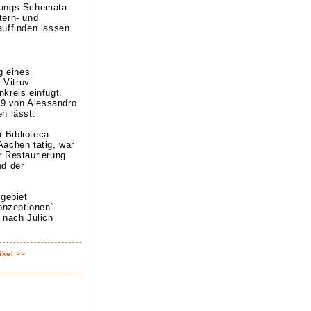
erungs-Schemata
tern- und
uffinden lassen.
g eines
 Vitruv
nkreis einfügt.
549 von Alessandro
en lässt.
r Biblioteca
Aachen tätig, war
r Restaurierung
nd der
rgebiet
nzeptionen“.
 nach Jülich
ikel >>