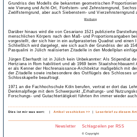
Grundriss des Modells die bekannten geometrischen Proportioni
wie Vierung und Acht-Ort, Fünfstern- und Zehnsterngrund, Sechss
Zwölfsterngrund, aber auch Siebenstern- und Vierzehnsterngrund a
Werbung
Darüber hinaus wird die von Cesariano 1521 publizierte Darstellun
menschlichen Körpers nach den Maß- und Proportionsangaben bei
vorgestellt, der sich hier in ein aufgerastertes Quadrat und einen I
Schließlich wird dargelegt, wie sich auch der Grundriss der ab 1
Pasqualini in Jülich realisierten Zitadelle in den Modellplan einfüg
Jürgen Eberhardt ist in Jülich kein Unbekannter: Als Stipendiat de
Hertziana in Rom habilitiert und ab 1969 beim Staatshochbauamt 
er als Kenner der Hochrenaissance-Architektur maßgeblich mit de
der Zitadelle sowie insbesondere des Ostflügels des Schlosses u
Schlosskapelle beauftragt.
1971 an die Fachhochschule Köln berufen, vertrat er dort das Leh
Denkmalpflege mit dem Schwerpunkt „Erhaltungs- und Nutzungsko
Forschungs- und Gutachtertätigkeit führten ihn immer wieder auch
Dies ist mir was wert:
|
Artikel veschicken >>
|
Leserbrief zu diesem Art
Newsletter
Schlagzeilen per RSS
© Copyright