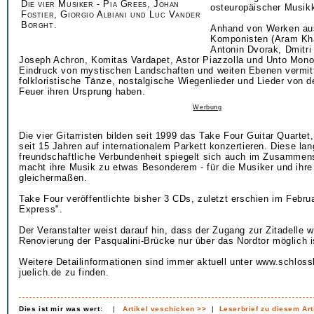
Die vier Musiker - Pia Grees, Johan
osteuropäischer Musikk
Fostier, Giorgio Albiani und Luc Vander
Borght.
Anhand von Werken au
Komponisten (Aram Kha
Antonin Dvorak, Dmitri
Joseph Achron, Komitas Vardapet, Astor Piazzolla und Unto Mono
Eindruck von mystischen Landschaften und weiten Ebenen vermitt
folkloristische Tänze, nostalgische Wiegenlieder und Lieder von 
Feuer ihren Ursprung haben.
Werbung
Die vier Gitarristen bilden seit 1999 das Take Four Guitar Quartet
seit 15 Jahren auf internationalem Parkett konzertieren. Diese la
freundschaftliche Verbundenheit spiegelt sich auch im Zusammens
macht ihre Musik zu etwas Besonderem - für die Musiker und ihre
gleichermaßen.
Take Four veröffentlichte bisher 3 CDs, zuletzt erschien im Febru
Express".
Der Veranstalter weist darauf hin, dass der Zugang zur Zitadelle 
Renovierung der Pasqualini-Brücke nur über das Nordtor möglich i
Weitere Detailinformationen sind immer aktuell unter www.schloss
juelich.de zu finden.
Dies ist mir was wert:
|
Artikel veschicken >>
|
Leserbrief zu diesem Art