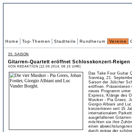
Home
Top-Themen
Stadtteile
Rundherum
Vereine
35. SAISON
Gitarren-Quartett eröffnet Schlosskonzert-Reigen
VON REDAKTION [12.09.2014, 08.15 UHR]
Das Take Four Guitar Q
Sonntag, 21. Septembe
Saison der Jülicher Sc
eröffnen. Präsentieren 
neues Programm unter 
Express, Klänge des Os
Musiker - Pia Grees, J
Giorgio Albiani und Lu
konzertieren seit 15 Ja
internationalem Parkett
ausgefallenen Gitarren-
möchten sie ihre Zuhö
einen abwechslungsrei
durch einige der schön