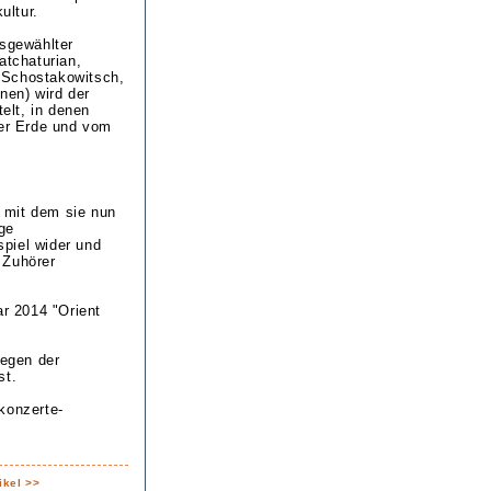
ultur.
sgewählter
tchaturian,
 Schostakowitsch,
nen) wird der
elt, in denen
der Erde und vom
, mit dem sie nun
nge
piel wider und
 Zuhörer
ar 2014 "Orient
wegen der
st.
konzerte-
ikel >>