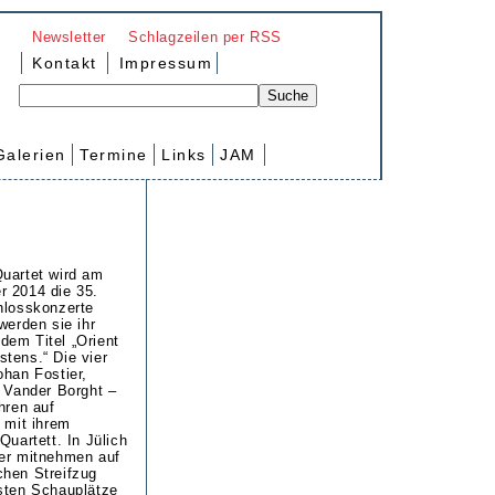
Newsletter
Schlagzeilen per RSS
Kontakt
Impressum
Galerien
Termine
Links
JAM
uartet wird am
r 2014 die 35.
hlosskonzerte
werden sie ihr
dem Titel „Orient
tens.“ Die vier
ohan Fostier,
c Vander Borght –
hren auf
 mit ihrem
Quartett. In Jülich
rer mitnehmen auf
chen Streifzug
sten Schauplätze