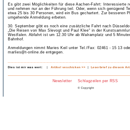
Es gibt zwei Möglichkeiten für diese Aachen-Fahrt: Interessierte r
und nehmen nur an der Führung teil. Oder, wenn sich genügend T
etwa 25 bis 30 Personen, wird ein Bus gechartert. Zur besseren P
umgehende Anmeldung erbeten.
30. September gibt es noch eine zusätzliche Fahrt nach Düsseldor
„Die Reisen von Max Slevogt und Paul Klee" in der Kunstsammlun
Westfalen. Abfahrt ist um 12.30 Uhr ab Walramplatz und 5 Minute
Bahnhof.
Anmeldungen nimmt Maries Keil unter Tel./Fax: 02461 - 15 13 oder
marlies@t-online.de entgegen.
Dies ist mir was wert:
|
Artikel veschicken >>
|
Leserbrief zu diesem Art
Newsletter
Schlagzeilen per RSS
© Copyright