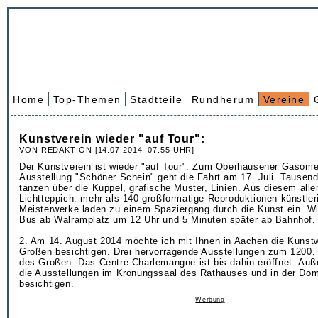
Home
Top-Themen
Stadtteile
Rundherum
Vereine
Kunstverein wieder "auf Tour":
VON REDAKTION [14.07.2014, 07.55 UHR]
Der Kunstverein ist wieder "auf Tour": Zum Oberhausener Gasomet
Ausstellung "Schöner Schein" geht die Fahrt am 17. Juli. Tausen
tanzen über die Kuppel, grafische Muster, Linien. Aus diesem alle
Lichtteppich. mehr als 140 großformatige Reproduktionen künstler
Meisterwerke laden zu einem Spaziergang durch die Kunst ein. Wi
Bus ab Walramplatz um 12 Uhr und 5 Minuten später ab Bahnhof.
2. Am 14. August 2014 möchte ich mit Ihnen in Aachen die Kunst
Großen besichtigen. Drei hervorragende Ausstellungen zum 1200.
des Großen. Das Centre Charlemangne ist bis dahin eröffnet. Au
die Ausstellungen im Krönungssaal des Rathauses und in der D
besichtigen.
Werbung