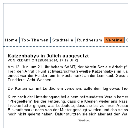
Home
Top-Themen
Stadtteile
Rundherum
Vereine
Katzenbabys in Jülich ausgesetzt
VON REDAKTION [29.06.2014, 17.19 UHR]
Am 12. Juni um 21 Uhr bekam SAMT, der Verein Soziale Arbeit (f
Tier, den Anruf : Fünf schwarz/schwarz-weiße Katzenbabys im Ka
erneut war der Fundort am Einkaufsmarkt an der Leimkaul. Geschä
Fundtiere: Acht Wochen.
Der Karton war mit Luftlöchern versehen, außerdem lag etwas Troc
Kurz nach der Unterbringung bei einem befreundeten Verein bemer
"Pflegeeltern" bei der Fütterung, dass die Kleinen weder ans Nas
Trockenfutter gingen, was bedeutete, dass sie bis zu ihrem Auss
Einkaufsmarkt noch von der Mutter gesäugt wurden und das selbs
noch nicht gelernt haben. Dafür stürzten sie sich aber auf den Wa
Werbung