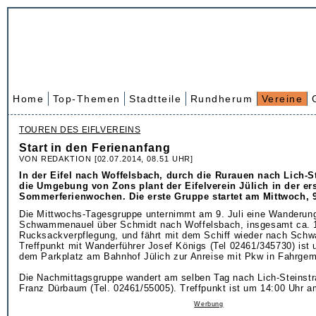
Home
Top-Themen
Stadtteile
Rundherum
Vereine
TOUREN DES EIFLVEREINS
Start in den Ferienanfang
VON REDAKTION [02.07.2014, 08.51 UHR]
In der Eifel nach Woffelsbach, durch die Rurauen nach Lich-S
die Umgebung von Zons plant der Eifelverein Jülich in der er
Sommerferienwochen. Die erste Gruppe startet am Mittwoch, 9.
Die Mittwochs-Tagesgruppe unternimmt am 9. Juli eine Wanderun
Schwammenauel über Schmidt nach Woffelsbach, insgesamt ca. 
Rucksackverpflegung, und fährt mit dem Schiff wieder nach Sch
Treffpunkt mit Wanderführer Josef Königs (Tel 02461/345730) ist 
dem Parkplatz am Bahnhof Jülich zur Anreise mit Pkw in Fahrgem
Die Nachmittagsgruppe wandert am selben Tag nach Lich-Steinstra
Franz Dürbaum (Tel. 02461/55005). Treffpunkt ist um 14:00 Uhr 
Werbung