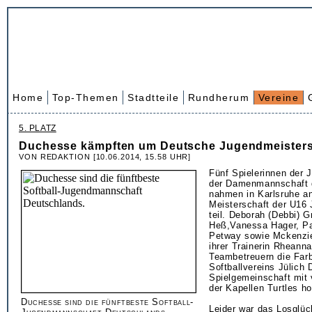
Home
Top-Themen
Stadtteile
Rundherum
Vereine
5. PLATZ
Duchesse kämpften um Deutsche Jugendmeisters
VON REDAKTION [10.06.2014, 15.58 UHR]
Fünf Spielerinnen der 
der Damenmannschaft 
nahmen in Karlsruhe a
Meisterschaft der U16 
teil. Deborah (Debbi) G
Heß,Vanessa Hager, Pat
Petway sowie Mckenzie
ihrer Trainerin Rheann
Teambetreuern die Far
Softballvereins Jülich 
Spielgemeinschaft mit 
der Kapellen Turtles h
Duchesse sind die fünftbeste Softball-
Leider war das Losglü