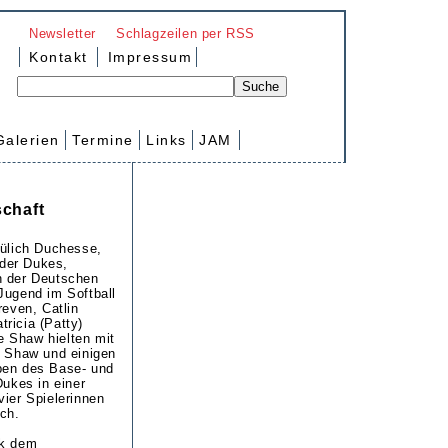
Newsletter
Schlagzeilen per RSS
Kontakt
Impressum
Galerien
Termine
Links
JAM
chaft
Jülich Duchesse,
der Dukes,
n der Deutschen
Jugend im Softball
reven, Catlin
ricia (Patty)
 Shaw hielten mit
a Shaw und einigen
ben des Base- und
Dukes in einer
vier Spielerinnen
och.
ck dem