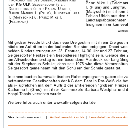
Proklamation des Jugenddreigestirns
Prinz Mike I. (Feldman
der KG ULK Selgersdorf (v.l.:
I. (Plum) und Jungfrau 
Dreigestirnsführer Fabian Ulrich,
(Matyschik) mit ihrem D
Bauer Manuel I. (Plum), Jungfrau Lara
Fabian Ulrich aus den
I. (Matyschik) u. Prinz Mike I.
Landtagsabgeordneten 
(Feldmann)
Insignien ihrer karneva
Werbun
Mit großer Freude blickt das neue Dreigestirn mit ihrem Dreigesti
nächsten Auftritten in der laufenden Session entgegen. Dabei werd
beiden Kindersitzungen am 23. Februar, 14.30 Uhr und 27.Februar
Selgersdorfer Festzelt ein besonderes Highlight sein. Gerade die 
am Altweiberdonnerstag ist ein besonderer Ausdruck der langjähri
mit der Stephanus-Schule; denn seit 1975 wird diese Veranstalt
Selgersdorf gemeinsam mit den Schülern der Schule gestaltet.
In einem bunten karnevalistischen Rahmenprogramm gaben die za
befreundeten Gesellschaften der KG dem Fest in Rot-Weiß die be
als i-Tüpfelchen mit dem Auftritt der amtierenden "großen" Prinze
Katharina I. (Gros), mit ihrer Kammerzofe Barbara Westphal und 
Hoppi-Toppis versehen wurde.
Weitere Infos auch unter www.ulk-selgersdorf.de
Dies ist mir was wert:
|
Artikel veschicken >>
|
Leserbrief zu diesem Art