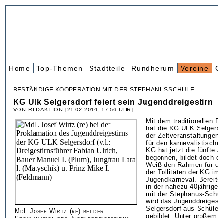
Home
Top-Themen
Stadtteile
Rundherum
Vereine
BESTÄNDIGE KOOPERATION MIT DER STEPHANUSSCHULE
KG Ulk Selgersdorf feiert sein Jugenddreigestirn
VON REDAKTION [21.02.2014, 17.56 UHR]
Mit dem traditionellen 
hat die KG ULK Selger
der Zeltveranstaltungen
für den karnevalistisc
KG hat jetzt die fünfte
begonnen, bildet doch 
Weiß den Rahmen für d
der Tollitäten der KG i
Jugendkarneval. Bereit
in der nahezu 40jährig
mit der Stephanus-Schu
wird das Jugenddreige
Selgersdorf aus Schüle
MdL Josef Wirtz (re) bei der
gebildet. Unter großem