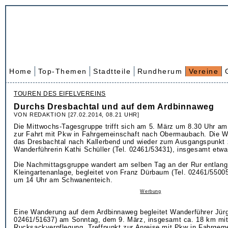
Home
Top-Themen
Stadtteile
Rundherum
Vereine
TOUREN DES EIFELVEREINS
Durchs Dresbachtal und auf dem Ardbinnaweg
VON REDAKTION [27.02.2014, 08.21 UHR]
Die Mittwochs-Tagesgruppe trifft sich am 5. März um 8.30 Uhr am
zur Fahrt mit Pkw in Fahrgemeinschaft nach Obermaubach. Die 
das Dresbachtal nach Kallerbend und wieder zum Ausgangspunkt z
Wanderführerin Kathi Schüller (Tel. 02461/53431), insgesamt etw
Die Nachmittagsgruppe wandert am selben Tag an der Rur entlang
Kleingartenanlage, begleitet von Franz Dürbaum (Tel. 02461/55005)
um 14 Uhr am Schwanenteich.
Werbung
Eine Wanderung auf dem Ardbinnaweg begleitet Wanderführer Jürge
02461/51637) am Sonntag, dem 9. März, insgesamt ca. 18 km mi
Rucksackverpflegung. Treffpunkt zur Anreise mit Pkw in Fahrgeme