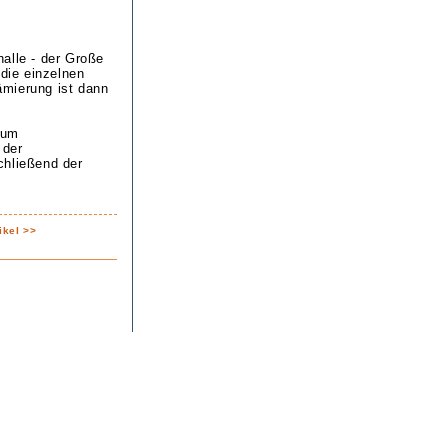
alle - der Große
 die einzelnen
ämierung ist dann
zum
 der
chließend der
ikel >>