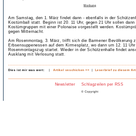
Werbung
Am Samstag, den 1. März findet dann - ebenfalls in der Schützenh
Kostümball statt. Beginn ist 20. 11 Uhr, gegen 21 Uhr sollen dann
Kostümgruppen mit einer Polonaise vorgestellt werden. Kostümpr
gegen Mitternacht.
Am Rosenmontag, 3. März, trifft sich die Barmener Bevölkerung 
Erbsensuppenessen auf dem Kirmesplatz, wo dann um 12. 11 Uhr
Rosenmontagszug startet. Wieder in der Schützenhalle findet ans
Ausklang mit Verlosung statt.
Dies ist mir was wert:
|
Artikel veschicken >>
|
Leserbrief zu diesem Art
Newsletter
Schlagzeilen per RSS
© Copyright