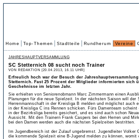
Home
Top-Themen
Stadtteile
Rundherum
Vereine
JAHRESHAUPTVERSAMMLUNG
SC Stetternich 08 sucht noch Trainer
VON REDAKTION [20.04.2013, 16.11 UHR]
Erfreulich hoch war der Besuch der Jahreshauptversammlung
Stetternich. Fast 25 Prozent der Mitglieder informierten sich 
Geschehnisse im letzten Jahr.
Sie erhielten von Seniorenobmann Marc Zimmermann einen Ausbli
Planungen für die neue Spielzeit. In der nächsten Saison will der
Herrenmannschaft in der Kreisliga B melden und möglichst auch 
in der Kreisliga C ins Rennen schicken. Fürs Damenteam scheint 
in der Bezirksliga bereits gesichert, und es sind auch schon Neu
Aussicht. Mit den Trainern Frank Caspers bei den Herren und Mir
bei den Damen werden auch die nächsten Spielzeiten bestritten.
Im Jugendbereich ist der Zulauf ungebremst. Jugendleiter Volker G
die kommende Spielzeit eine B-Jugend melden zu können, womit 