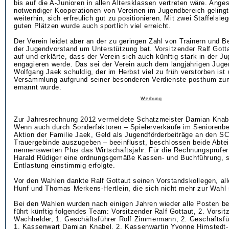
bis auf die A-Junioren in allen Altersklassen vertreten wäre. Anges
notwendiger Kooperationen von Vereinen im Jugendbereich geling
weiterhin, sich erfreulich gut zu positionieren. Mit zwei Staffelsi
guten Plätzen wurde auch sportlich viel erreicht.
Der Verein leidet aber an der zu geringen Zahl von Trainern und B
der Jugendvorstand um Unterstützung bat. Vorsitzender Ralf Gottau
auf und erklärte, dass der Verein sich auch künftig stark in der J
engagieren werde. Das sei der Verein auch dem langjährigen Jugen
Wolfgang Jaek schuldig, der im Herbst viel zu früh verstorben ist
Versammlung aufgrund seiner besonderen Verdienste posthum zu
ernannt wurde.
Werbung
Zur Jahresrechnung 2012 vermeldete Schatzmeister Damian Knabe
Wenn auch durch Sonderfaktoren – Spielerverkäufe im Seniorenbe
Aktion der Familie Jaek, Geld als Jugendförderbeiträge an den SC 
Trauergebinde auszugeben – beeinflusst, beschlossen beide Abte
nennenswerten Plus das Wirtschaftsjahr. Für die Rechnungsprüfer
Harald Rüdiger eine ordnungsgemäße Kassen- und Buchführung, s
Entlastung einstimmig erfolgte.
Vor den Wahlen dankte Ralf Gottaut seinen Vorstandskollegen, al
Hunf und Thomas Merkens-Hertlein, die sich nicht mehr zur Wahl s
Bei den Wahlen wurden nach einigen Jahren wieder alle Posten b
führt künftig folgendes Team: Vorsitzender Ralf Gottaut, 2. Vorsit
Wachhelder, 1. Geschäftsführer Rolf Zimmermann, 2. Geschäftsfü
1. Kassenwart Damian Knabel, 2. Kassenwartin Yvonne Himstedt-