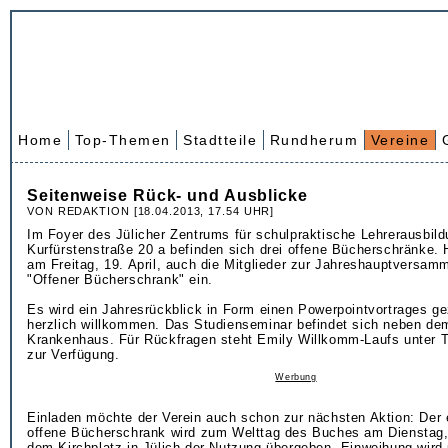
Home
Top-Themen
Stadtteile
Rundherum
Vereine
Seitenweise Rück- und Ausblicke
VON REDAKTION [18.04.2013, 17.54 UHR]
Im Foyer des Jülicher Zentrums für schulpraktische Lehrerausbild
Kurfürstenstraße 20 a befinden sich drei offene Bücherschränke. H
am Freitag, 19. April, auch die Mitglieder zur Jahreshauptversam
"Offener Bücherschrank" ein.
Es wird ein Jahresrückblick in Form einen Powerpointvortrages ge
herzlich willkommen. Das Studienseminar befindet sich neben dem
Krankenhaus. Für Rückfragen steht Emily Willkomm-Laufs unter T
zur Verfügung.
Werbung
Einladen möchte der Verein auch schon zur nächsten Aktion: Der e
offene Bücherschrank wird zum Welttag des Buches am Dienstag, 2
dem Kirchplatz in Jülich der Nutzung übergeben. Einweihung wird