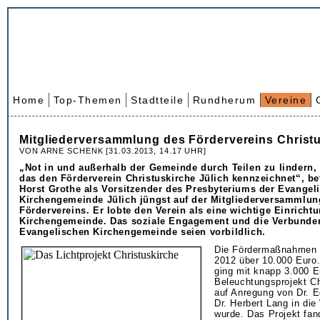
Home
Top-Themen
Stadtteile
Rundherum
Vereine
Mitgliederversammlung des Fördervereins Christ
VON ARNE SCHENK [31.03.2013, 14.17 UHR]
„Not in und außerhalb der Gemeinde durch Teilen zu lindern, 
das den Förderverein Christuskirche Jülich kennzeichnet“, be
Horst Grothe als Vorsitzender des Presbyteriums der Evangel
Kirchengemeinde Jülich jüngst auf der Mitgliederversammlun
Fördervereins. Er lobte den Verein als eine wichtige Einrichtu
Kirchengemeinde. Das soziale Engagement und die Verbunden
Evangelischen Kirchengemeinde seien vorbildlich.
Die Fördermaßnahmen 
2012 über 10.000 Euro.
ging mit knapp 3.000 E
Beleuchtungsprojekt Ch
auf Anregung von Dr. 
Dr. Herbert Lang in die
wurde. Das Projekt fan