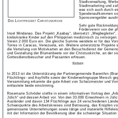
Stadtverwaltung, Werb
Stadtmarketing und zah
was sich auch durch ei
Spendenaufkommen sow
Sponsorengelder ausdr
Das Lichtprojekt Christuskirche
Sehr gute Rückmeldung
Förderverein von der ph
Insel Mindanao. Das Projekt „Kaabay“, übersetzt: „Wegbegleiter“, 
krebskranke Kinder auf den Philippinen medizinisch zu versorgen. 
Verein 2.000 Euro ein. Die gleiche Summe wendete er für das Vor
Torres in Caracas, Venezuela, ein. Weitere unterstützte Projekte 
die Verteilung von Motivkarten an den Besuchsdienst der Gemeind
und Gestaltung der Blumenbeete vor der Christuskirche, an der si
Gottesdienstbesucher und Passanten erfreuen.
Werbung
In 2013 ist die Unterstützung der Partnergemeinde Barenthin (Bra
Flüchtlings- und Asylhilfe sowie der Kinderwohngruppe Mersch gep
Versammlung erkannte die gute Arbeit von Schatzmeister und Vor
entlastete beide einstimmig.
Rosemarie Schröder stellte in einem informativen Vortrag den „Arb
Jülich“ und dessen Arbeit vor. Von den 33.000 Einwohnern in Jüli
Ausländer und davon 134 Flüchtlinge aus 24 verschiedenen Lände
Schwerpunkte des Arbeitskreises sind Betreuung, das Knüpfen vo
gemeinsame Unternehmungen sowie tätige und materielle Hilfelei
mit der Information der Bevölkerung über die schwierige Situation 