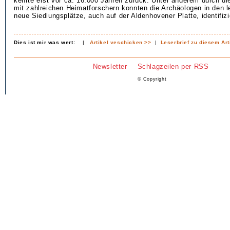
kehrte erst vor ca. 16.000 Jahren zurück. Unter anderem durch d
mit zahlreichen Heimatforschern konnten die Archäologen in den l
neue Siedlungsplätze, auch auf der Aldenhovener Platte, identifizi
Dies ist mir was wert:
|
Artikel veschicken >>
|
Leserbrief zu diesem Art
Newsletter
Schlagzeilen per RSS
© Copyright