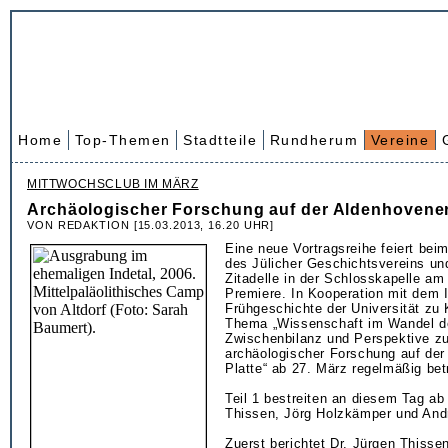
Home
Top-Themen
Stadtteile
Rundherum
Vereine
MITTWOCHSCLUB IM MÄRZ
Archäologischer Forschung auf der Aldenhovener
VON REDAKTION [15.03.2013, 16.20 UHR]
Eine neue Vortragsreihe feiert bei
des Jülicher Geschichtsvereins 
Zitadelle in der Schlosskapelle am
Premiere. In Kooperation mit dem In
Frühgeschichte der Universität zu 
Thema „Wissenschaft im Wandel de
Zwischenbilanz und Perspektive z
archäologischer Forschung auf der
Platte“ ab 27. März regelmäßig bet
Teil 1 bestreiten an diesem Tag ab
Thissen, Jörg Holzkämper und And
Zuerst berichtet Dr. Jürgen Thisse