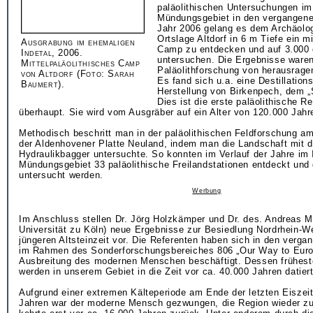
paläolithischen Untersuchungen im
Mündungsgebiet in den vergangene
Jahr 2006 gelang es dem Archäolo
Ortslage Altdorf in 6 m Tiefe ein mi
Ausgrabung im ehemaligen
Camp zu entdecken und auf 3.000
Indetal, 2006.
untersuchen. Die Ergebnisse waren
Mittelpaläolithisches Camp
Paläolithforschung von herausrage
von Altdorf (Foto: Sarah
Es fand sich u.a. eine Destillation
Baumert).
Herstellung von Birkenpech, dem „S
Dies ist die erste paläolithische Re
überhaupt. Sie wird vom Ausgräber auf ein Alter von 120.000 Jahre
Methodisch beschritt man in der paläolithischen Feldforschung a
der Aldenhovener Platte Neuland, indem man die Landschaft mit 
Hydraulikbagger untersuchte. So konnten im Verlauf der Jahre im 
Mündungsgebiet 33 paläolithische Freilandstationen entdeckt und 
untersucht werden.
Werbung
Im Anschluss stellen Dr. Jörg Holzkämper und Dr. des. Andreas M
Universität zu Köln) neue Ergebnisse zur Besiedlung Nordrhein-We
jüngeren Altsteinzeit vor. Die Referenten haben sich in den verga
im Rahmen des Sonderforschungsbereiches 806 „Our Way to Euro
Ausbreitung des modernen Menschen beschäftigt. Dessen frühes
werden in unserem Gebiet in die Zeit vor ca. 40.000 Jahren datiert
Aufgrund einer extremen Kälteperiode am Ende der letzten Eiszeit
Jahren war der moderne Mensch gezwungen, die Region wieder zu