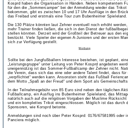
Kosprd haben die Organisation in Händen. Neben kompetentem Fuß
für den die „Sommercamper“ bei der Anmeldung wieder das Trikot 
bekommen, gibt es zwischen 10 und 17 Uhr Ausflüge in den Brüc
das Freibad und erstmals eine Tour zum Bubenheimer Spieleland.
Die 130 Plätze könnten laut Zehner eventuell noch erhöht werden
mehr Trainer finden ließen, die sich in den Dienst der fußballbege
stellen könnten. Derzeit wird der Großteil der Betreuer aus den e
bestückt. Viele Spieler der eigenen A-Junioren und der ersten Ma
sich zur Verfügung gestellt.
Werbung
Sollte bei den Jungfußballern Interesse bestehen, ist geplant, ei
„Leistungsgruppe“ unter Leitung von Peter Kosprd angeboten wer
uneigennützig ist das Sommer-Fußballcamp der Zehner nicht. Natür
die Verein, dass sich das eine oder andere Talent findet, dass für
„verpflichtet“ werden kann. Ansonsten steht das Fußball Ferienca
dem Motto „Spaß an der Freud“ und dem Sport als Gemeinschaftse
In der Teilnahmegebühr von 85 Euro sind neben den täglichen Akti
Fußballcamp, ein Ausflug ins Bubenheimer Spieleland, das Mitta
natürlich auch auf die religiösen Vorgaben der Muslime Rücksich
und ein komplettes Trikot eingeschlossen. Möglich ist das durch d
Sponsoren, wie Korsprd betonte.
Anmeldungen sind noch über Peter Kosprd: 0176/67581995 oder in
Panciera möglich.