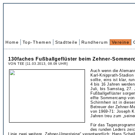
Home
Top-Themen
Stadtteile
Rundherum
Vereine
130faches Fußballgeflüster beim Zehner-Somme
VON TEE [11.03.2013, 08.09 UHR]
Auch wenn die Aleman
Karl-Knipprath-Stadion 
sollte, eins ist klar, r
4 bis 16 Jahren werden
Juli, bis Samstag, 27. 
Fußballgeflüster sorge
elfte Sommercamp von 
Schirmherr ist in diese
Betreuer der Zehner-M
von 1969-71: Joseph Kr
Jahren treu zum „seine
Für das Tagesprogramm
des runden Leders zeic
Linie zwei weitere „Zehner-Urgesteine“ verantwortlich: Hans Sche