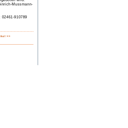
Heinrich-Mussmann-
l: 02461-910789
ikel >>