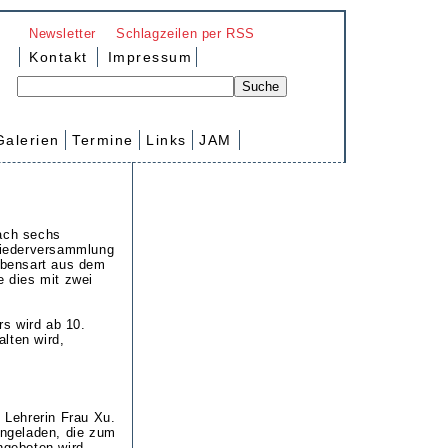
Newsletter
Schlagzeilen per RSS
Kontakt
Impressum
Galerien
Termine
Links
JAM
Nach sechs
gliederversammlung
Lebensart aus dem
e dies mit zwei
rs wird ab 10.
lten wird,
t Lehrerin Frau Xu.
ingeladen, die zum
geboten wird.