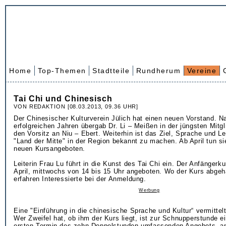
Home
Top-Themen
Stadtteile
Rundherum
Vereine
Tai Chi und Chinesisch
VON REDAKTION [08.03.2013, 09.36 UHR]
Der Chinesischer Kulturverein Jülich hat einen neuen Vorstand. 
erfolgreichen Jahren übergab Dr. Li – Meißen in der jüngsten Mit
den Vorsitz an Niu – Ebert. Weiterhin ist das Ziel, Sprache und 
"Land der Mitte" in der Region bekannt zu machen. Ab April tun si
neuen Kursangeboten.
Leiterin Frau Lu führt in die Kunst des Tai Chi ein. Der Anfängerku
April, mittwochs von 14 bis 15 Uhr angeboten. Wo der Kurs abgeha
erfahren Interessierte bei der Anmeldung.
Werbung
Eine "Einführung in die chinesische Sprache und Kultur“ vermittel
Wer Zweifel hat, ob ihm der Kurs liegt, ist zur Schnupperstunde e
ersten Termin des zehn Doppelstunden umfassenden Angebots, an