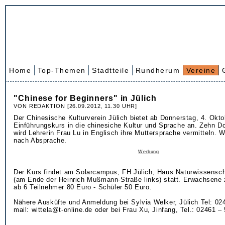
Home
Top-Themen
Stadtteile
Rundherum
Vereine
"Chinese for Beginners" in Jülich
VON REDAKTION [26.09.2012, 11.30 UHR]
Der Chinesische Kulturverein Jülich bietet ab Donnerstag, 4. Okto
Einführungskurs in die chinesiche Kultur und Sprache an. Zehn D
wird Lehrerin Frau Lu in Englisch ihre Muttersprache vermitteln. 
nach Absprache.
Werbung
Der Kurs findet am Solarcampus, FH Jülich, Haus Naturwissensc
(am Ende der Heinrich Mußmann-Straße links) statt. Erwachsene 
ab 6 Teilnehmer 80 Euro - Schüler 50 Euro.
Nähere Ausküfte und Anmeldung bei Sylvia Welker, Jülich Tel: 024
mail: wittela@t-online.de oder bei Frau Xu, Jinfang, Tel.: 02461 –