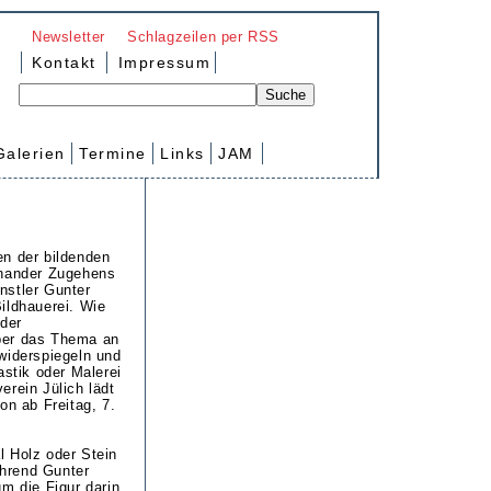
Newsletter
Schlagzeilen per RSS
Kontakt
Impressum
Galerien
Termine
Links
JAM
en der bildenden
inander Zugehens
nstler Gunter
ildhauerei. Wie
 der
per das Thema an
widerspiegeln und
astik oder Malerei
erein Jülich lädt
on ab Freitag, 7.
l Holz oder Stein
hrend Gunter
um die Figur darin