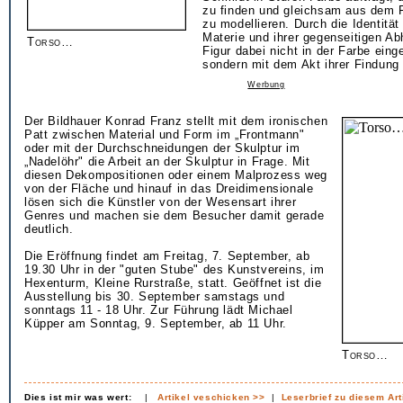
zu finden und gleichsam aus dem 
zu modellieren. Durch die Identitä
Materie und ihrer gegenseitigen Ab
Torso…
Figur dabei nicht in der Farbe ein
sondern mit dem Akt ihrer Findung 
Werbung
Der Bildhauer Konrad Franz stellt mit dem ironischen
Patt zwischen Material und Form im „Frontmann"
oder mit der Durchschneidungen der Skulptur im
„Nadelöhr" die Arbeit an der Skulptur in Frage. Mit
diesen Dekompositionen oder einem Malprozess weg
von der Fläche und hinauf in das Dreidimensionale
lösen sich die Künstler von der Wesensart ihrer
Genres und machen sie dem Besucher damit gerade
deutlich.
Die Eröffnung findet am Freitag, 7. September, ab
19.30 Uhr in der "guten Stube" des Kunstvereins, im
Hexenturm, Kleine Rurstraße, statt. Geöffnet ist die
Ausstellung bis 30. September samstags und
sonntags 11 - 18 Uhr. Zur Führung lädt Michael
Küpper am Sonntag, 9. September, ab 11 Uhr.
Torso…
Dies ist mir was wert:
|
Artikel veschicken >>
|
Leserbrief zu diesem Art