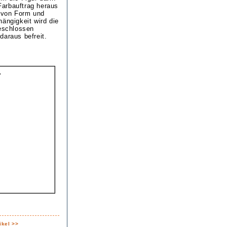
Farbauftrag heraus
t von Form und
hängigkeit wird die
geschlossen
daraus befreit.
ikel >>