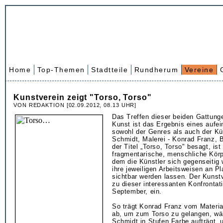
Home
Top-Themen
Stadtteile
Rundherum
Vereine
Kunstverein zeigt "Torso, Torso"
VON REDAKTION [02.09.2012, 08.13 UHR]
Das Treffen dieser beiden Gattung
Kunst ist das Ergebnis eines aufe
sowohl der Genres als auch der Kü
Schmidt, Malerei - Konrad Franz, B
der Titel „Torso, Torso" besagt, ist
fragmentarische, menschliche Kör
dem die Künstler sich gegenseitig 
ihre jeweiligen Arbeitsweisen an Pl
sichtbar werden lassen. Der Kunstv
zu dieser interessanten Konfrontati
September, ein.
So trägt Konrad Franz vom Materia
ab, um zum Torso zu gelangen, wä
Schmidt in Stufen Farbe aufträgt, 