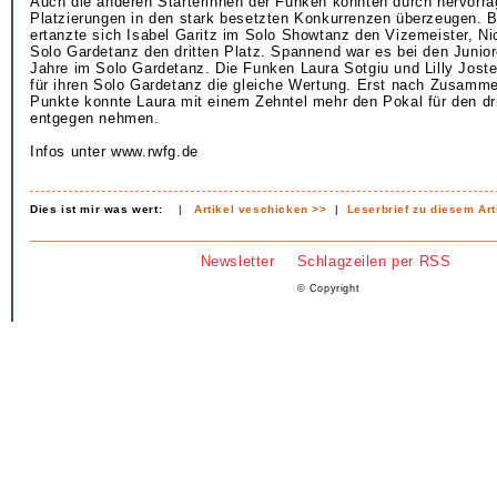
Auch die anderen Starterinnen der Funken konnten durch hervorr
Platzierungen in den stark besetzten Konkurrenzen überzeugen. B
ertanzte sich Isabel Garitz im Solo Showtanz den Vizemeister, N
Solo Gardetanz den dritten Platz. Spannend war es bei den Junior
Jahre im Solo Gardetanz. Die Funken Laura Sotgiu und Lilly Joste
für ihren Solo Gardetanz die gleiche Wertung. Erst nach Zusamme
Punkte konnte Laura mit einem Zehntel mehr den Pokal für den dri
entgegen nehmen.
Infos unter www.rwfg.de
Dies ist mir was wert:
|
Artikel veschicken >>
|
Leserbrief zu diesem Art
Newsletter
Schlagzeilen per RSS
© Copyright