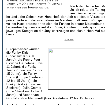
Gruppe Gardetanz Polka 12 bis 15
Jahre mit 29,4 die höchste Punktzahl
Nach der Deutschen Me
innerhalb der Funkenfamilie.
Jülich reiste die Tanz
aus Güsten erwartungsv
holländische Geleen zum Hanenhof, der sich als idealer Veranstal
präsentierte und der internationalen Meisterschaft einen würdige
vollem Haus präsentierten sich die Funken in bester Meisterlaune
konzentriert gingen sie auf die Bühne, konnten mit sehr guten Lei
jeweiligen Kategorien die Jury überzeugen und sich sieben Mal au
tanzen.
Werbung
Europameister wurden:
die Funky Kids
(Showtanz 8 bis 11
Jahre), die Funky Feet
(Gruppe Gardetanz 8 bis
11 Jahre), die Funky
Teens (Showtanz 12 bis
15 Jahre), die Funky
Steps (Gruppe Gardetanz
12 bis 15 Jahre), die
Funky Beats (Showtanz
Senioren), Julia Cremer
(Solo Showtanz 12 bis 15
Jahre) und Veerle van
Grootel / Nico Marquardt (Paar Gardetanz 12 bis 15 Jahre).