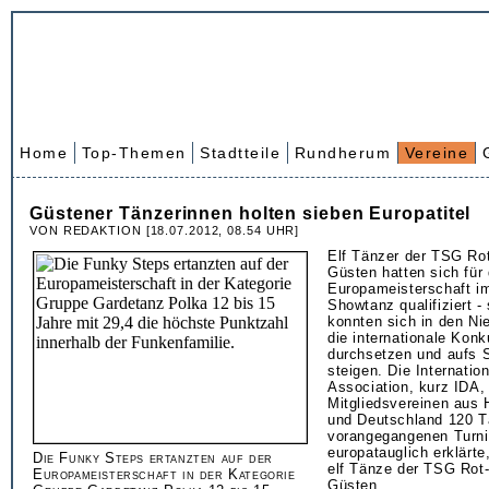
Home
Top-Themen
Stadtteile
Rundherum
Vereine
Güstener Tänzerinnen holten sieben Europatitel
VON REDAKTION [18.07.2012, 08.54 UHR]
Elf Tänzer der TSG Ro
Güsten hatten sich für 
Europameisterschaft i
Showtanz qualifiziert -
konnten sich in den Ni
die internationale Konk
durchsetzen und aufs 
steigen. Die Internatio
Association, kurz IDA,
Mitgliedsvereinen aus 
und Deutschland 120 T
vorangegangenen Turni
europatauglich erklärte
Die Funky Steps ertanzten auf der
elf Tänze der TSG Rot
Europameisterschaft in der Kategorie
Güsten.