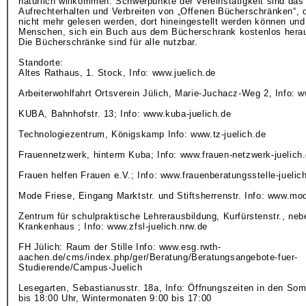
natürlich willkommen. Schwerpunkte der Vereinstätigkeit sind das 
Aufrechterhalten und Verbreiten von „Offenen Bücherschränken“, 
nicht mehr gelesen werden, dort hineingestellt werden können und
Menschen, sich ein Buch aus dem Bücherschrank kostenlos her
Die Bücherschränke sind für alle nutzbar.
Standorte:
Altes Rathaus, 1. Stock, Info: www.juelich.de
Arbeiterwohlfahrt Ortsverein Jülich, Marie-Juchacz-Weg 2, Info: 
KUBA, Bahnhofstr. 13; Info: www.kuba-juelich.de
Technologiezentrum, Königskamp Info: www.tz-juelich.de
Frauennetzwerk, hinterm Kuba; Info: www.frauen-netzwerk-juelich
Frauen helfen Frauen e.V.; Info: www.frauenberatungsstelle-juelic
Mode Friese, Eingang Marktstr. und Stiftsherrenstr. Info: www.mod
Zentrum für schulpraktische Lehrerausbildung, Kurfürstenstr., ne
Krankenhaus ; Info: www.zfsl-juelich.nrw.de
FH Jülich: Raum der Stille Info: www.esg.rwth-
aachen.de/cms/index.php/ger/Beratung/Beratungsangebote-fuer-
Studierende/Campus-Juelich
Lesegarten, Sebastianusstr. 18a, Info: Öffnungszeiten in den S
bis 18:00 Uhr, Wintermonaten 9:00 bis 17:00