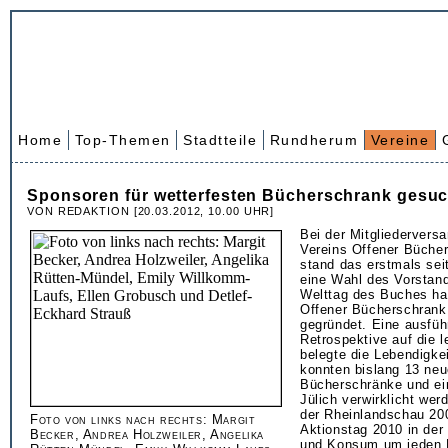
Home
Top-Themen
Stadtteile
Rundherum
Vereine
Sponsoren für wetterfesten Bücherschrank gesuc
VON REDAKTION [20.03.2012, 10.00 UHR]
Bei der Mitgliederver
Vereins Offener Bücher
stand das erstmals sei
eine Wahl des Vorstan
Welttag des Buches hat
Offener Bücherschrank
gegründet. Eine ausfüh
Retrospektive auf die l
belegte die Lebendigke
konnten bislang 13 ne
Bücherschränke und ei
Jülich verwirklicht werd
der Rheinlandschau 20
Foto von links nach rechts: Margit
Aktionstag 2010 in der 
Becker, Andrea Holzweiler, Angelika
und Konsum um jeden P