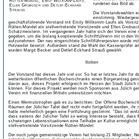
Rütten-Mündel, Emily Willkomm-Laufs,
rundeten das Bild ab.
Ellen Grobusch und Detlef-Eckhard
Strauß
Die Vorstandswahlen er
einstimmig. Wiedergew
geschäftsführende Vorstand mit Emily Willkomm-Laufs als Vorsitz
Rütten-Mündel als stellvertretende Vorsitzende und Ellen Grobusc
Schatzmeisterin. Im vergangenen Jahr hatte sich der Verein eine
gegeben, um die bislang kooptierende Schriftführerin mit in den V
aufzunehmen. Der neu eingerichtete Schriftführerposten wurde mi
Holzweiler besetzt. Außerdem stand die Wahl der Kassenprüfer a
wurden Margit Becker und Detlef-Eckhard Strauß gewählt.
Werbung
Der Vorstand hat dieses Jahr viel vor. So hat er letztes Jahr für d
wetterfesten öffentlichen Bücherschranks einen Bürgerantrag geste
davon aus, dieses Projekt erfolgreich im Herzen der Stadt Jülich r
können. Für dieses Projekt werden noch Sponsoren aus Jülich ges
Verein mit finanziellen Mitteln unterstützen möchten.
Einen Wermutstropfen gab es zu berichten: Der Offene Büchersch
Räumen der Jülicher Tafel darf nicht mehr fortgeführt werden, ihr
hatte mehrheitlich gegen eine Fortführung gestimmt. "Das ist einfa
dass seitens der Jülicher Tafel so wenig Interesse besteht, dass
schwierigen Lebenssituationen eine Teilhabe an Kultur ermöglicht 
stellvertretende Vorsitzende Rütten-Mündel.
Der noch junge gemeinnützige Verein hat bislang 21 Mitglieder, Ne