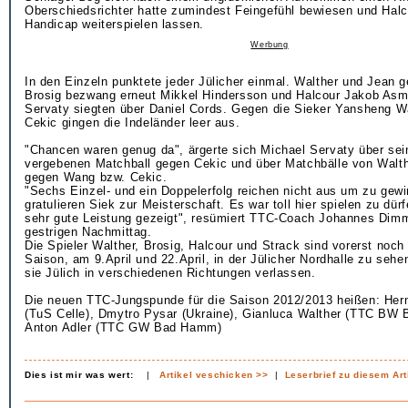
Oberschiedsrichter hatte zumindest Feingefühl bewiesen und Hal
Handicap weiterspielen lassen.
Werbung
In den Einzeln punktete jeder Jülicher einmal. Walther und Jean 
Brosig bezwang erneut Mikkel Hindersson und Halcour Jakob Asm
Servaty siegten über Daniel Cords. Gegen die Sieker Yansheng W
Cekic gingen die Indeländer leer aus.
"Chancen waren genug da", ärgerte sich Michael Servaty über sei
vergebenen Matchball gegen Cekic und über Matchbälle von Walth
gegen Wang bzw. Cekic.
"Sechs Einzel- und ein Doppelerfolg reichen nicht aus um zu gewi
gratulieren Siek zur Meisterschaft. Es war toll hier spielen zu dür
sehr gute Leistung gezeigt", resümiert TTC-Coach Johannes Dim
gestrigen Nachmittag.
Die Spieler Walther, Brosig, Halcour und Strack sind vorerst noch
Saison, am 9.April und 22.April, in der Jülicher Nordhalle zu seh
sie Jülich in verschiedenen Richtungen verlassen.
Die neuen TTC-Jungspunde für die Saison 2012/2013 heißen: He
(TuS Celle), Dmytro Pysar (Ukraine), Gianluca Walther (TTC BW 
Anton Adler (TTC GW Bad Hamm)
Dies ist mir was wert:
|
Artikel veschicken >>
|
Leserbrief zu diesem Art