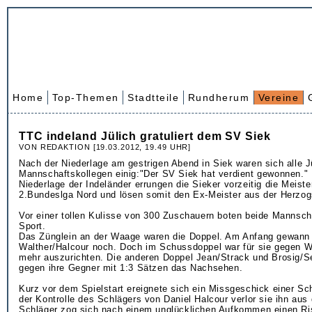
Home
Top-Themen
Stadtteile
Rundherum
Vereine
TTC indeland Jülich gratuliert dem SV Siek
VON REDAKTION [19.03.2012, 19.49 UHR]
Nach der Niederlage am gestrigen Abend in Siek waren sich alle J
Mannschaftskollegen einig:"Der SV Siek hat verdient gewonnen." 
Niederlage der Indeländer errungen die Sieker vorzeitig die Meiste
2.Bundeslga Nord und lösen somit den Ex-Meister aus der Herzog
Vor einer tollen Kulisse von 300 Zuschauern boten beide Mannscha
Sport.
Das Zünglein an der Waage waren die Doppel. Am Anfang gewann
Walther/Halcour noch. Doch im Schussdoppel war für sie gegen 
mehr auszurichten. Die anderen Doppel Jean/Strack und Brosig/S
gegen ihre Gegner mit 1:3 Sätzen das Nachsehen.
Kurz vor dem Spielstart ereignete sich ein Missgeschick einer Sch
der Kontrolle des Schlägers von Daniel Halcour verlor sie ihn aus
Schläger zog sich nach einem unglücklichen Aufkommen einen Ri