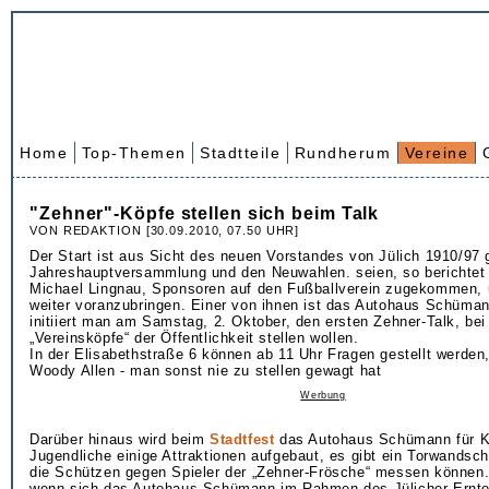
Home
Top-Themen
Stadtteile
Rundherum
Vereine
"Zehner"-Köpfe stellen sich beim Talk
VON REDAKTION [30.09.2010, 07.50 UHR]
Der Start ist aus Sicht des neuen Vorstandes von Jülich 1910/97 
Jahreshauptversammlung und den Neuwahlen. seien, so berichtet 
Michael Lingnau, Sponsoren auf den Fußballverein zugekommen, 
weiter voranzubringen. Einer von ihnen ist das Autohaus Schüm
initiiert man am Samstag, 2. Oktober, den ersten Zehner-Talk, bei
„Vereinsköpfe“ der Öffentlichkeit stellen wollen.
In der Elisabethstraße 6 können ab 11 Uhr Fragen gestellt werden,
Woody Allen - man sonst nie zu stellen gewagt hat
Werbung
Darüber hinaus wird beim
Stadtfest
das Autohaus Schümann für K
Jugendliche einige Attraktionen aufgebaut, es gibt ein Torwandsc
die Schützen gegen Spieler der „Zehner-Frösche“ messen können
wenn sich das Autohaus Schümann im Rahmen des Jülicher Ernte