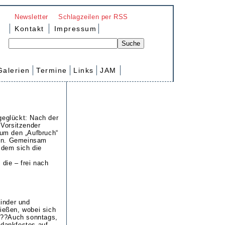
Newsletter
Schlagzeilen per RSS
Kontakt
Impressum
Galerien
Termine
Links
JAM
geglückt: Nach der
Vorsitzender
um den „Aufbruch“
ann. Gemeinsam
 dem sich die
 die – frei nach
inder und
hießen, wobei sich
.??Auch sonntags,
dankfestes auf