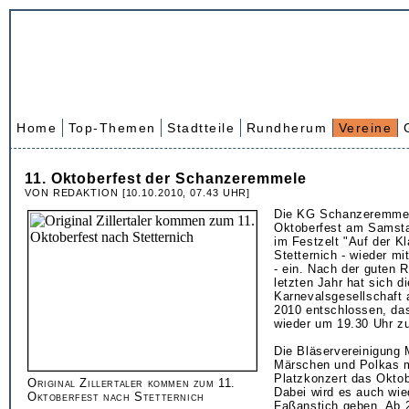
Home
Top-Themen
Stadtteile
Rundherum
Vereine
11. Oktoberfest der Schanzeremmele
VON REDAKTION [10.10.2010, 07.43 UHR]
Die KG Schanzeremmel
Oktoberfest am Samsta
im Festzelt "Auf der Kl
Stetternich - wieder mi
- ein. Nach der guten 
letzten Jahr hat sich di
Karnevalsgesellschaft 
2010 entschlossen, da
wieder um 19.30 Uhr z
Die Bläservereinigung 
Märschen und Polkas 
Platzkonzert das Oktob
Original Zillertaler kommen zum 11.
Dabei wird es auch wied
Oktoberfest nach Stetternich
Faßanstich geben. Ab 