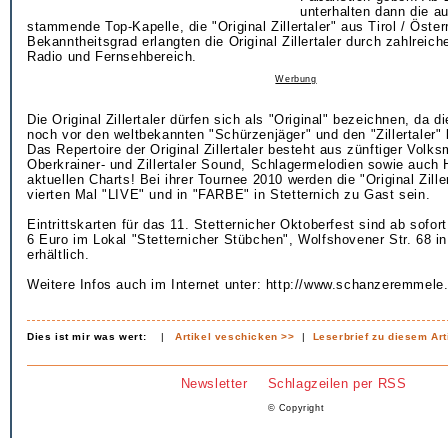
unterhalten dann die au
stammende Top-Kapelle, die "Original Zillertaler" aus Tirol / Öster
Bekanntheitsgrad erlangten die Original Zillertaler durch zahlreiche
Radio und Fernsehbereich.
Werbung
Die Original Zillertaler dürfen sich als "Original" bezeichnen, da 
noch vor den weltbekannten "Schürzenjäger" und den "Zillertaler" 
Das Repertoire der Original Zillertaler besteht aus zünftiger Volk
Oberkrainer- und Zillertaler Sound, Schlagermelodien sowie auch 
aktuellen Charts! Bei ihrer Tournee 2010 werden die "Original Zille
vierten Mal "LIVE" und in "FARBE" in Stetternich zu Gast sein.
Eintrittskarten für das 11. Stetternicher Oktoberfest sind ab sofor
6 Euro im Lokal "Stetternicher Stübchen", Wolfshovener Str. 68 in
erhältlich.
Weitere Infos auch im Internet unter: http://www.schanzeremmele
Dies ist mir was wert:
|
Artikel veschicken >>
|
Leserbrief zu diesem Art
Newsletter
Schlagzeilen per RSS
© Copyright