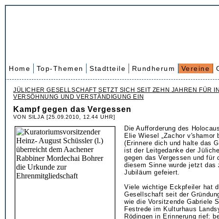
Home
Top-Themen
Stadtteile
Rundherum
Vereine
JÜLICHER GESELLSCHAFT SETZT SICH SEIT ZEHN JAHREN FÜR I
VERSÖHNUNG UND VERSTÄNDIGUNG EIN
Kampf gegen das Vergessen
VON SILJA [25.09.2010, 12.44 UHR]
Die Aufforderung des Holocau
Elie Wiesel „Zachor v'shamor 
(Erinnere dich und halte das 
ist der Leitgedanke der Jülich
gegen das Vergessen und für d
diesem Sinne wurde jetzt das 
Jubiläum gefeiert.
Viele wichtige Eckpfeiler hat d
Gesellschaft seit der Gründun
wie die Vorsitzende Gabriele S
Festrede im Kulturhaus Lands
Rödingen in Erinnerung rief: 