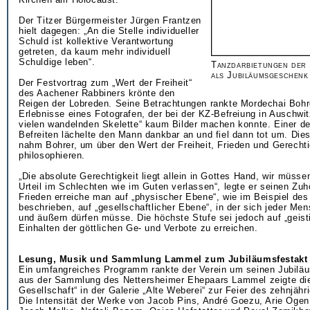
Der Titzer Bürgermeister Jürgen Frantzen
hielt dagegen: „An die Stelle individueller
Schuld ist kollektive Verantwortung
getreten, da kaum mehr individuell
Schuldige leben“.
Tanzdarbietungen der 
als Jubiläumsgeschenk
Der Festvortrag zum „Wert der Freiheit“
des Aachener Rabbiners krönte den
Reigen der Lobreden. Seine Betrachtungen rankte Mordechai Bohr
Erlebnisse eines Fotografen, der bei der KZ-Befreiung in Auschwit
vielen wandelnden Skelette“ kaum Bilder machen konnte. Einer d
Befreiten lächelte den Mann dankbar an und fiel dann tot um. Di
nahm Bohrer, um über den Wert der Freiheit, Frieden und Gerechti
philosophieren.
„Die absolute Gerechtigkeit liegt allein in Gottes Hand, wir müsse
Urteil im Schlechten wie im Guten verlassen“, legte er seinen Zuh
Frieden erreiche man auf „physischer Ebene“, wie im Beispiel des
beschrieben, auf „gesellschaftlicher Ebene“, in der sich jeder Me
und äußern dürfen müsse. Die höchste Stufe sei jedoch auf „geist
Einhalten der göttlichen Ge- und Verbote zu erreichen.
Lesung, Musik und Sammlung Lammel zum Jubiläumsfestakt
Ein umfangreiches Programm rankte der Verein um seinen Jubilä
aus der Sammlung des Nettersheimer Ehepaars Lammel zeigte die
Gesellschaft“ in der Galerie „Alte Weberei“ zur Feier des zehnjäh
Die Intensität der Werke von Jacob Pins, André Goezu, Arie Oge