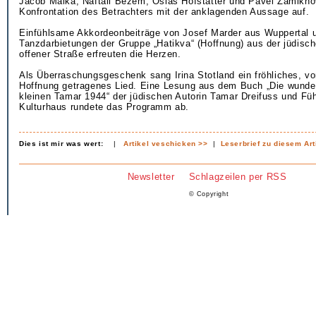
Jacob Malka, Naftali Bezem, Osias Hofstatter und Pavel Zamikho
Konfrontation des Betrachters mit der anklagenden Aussage auf.
Einfühlsame Akkordeonbeiträge von Josef Marder aus Wuppertal 
Tanzdarbietungen der Gruppe „Hatikva“ (Hoffnung) aus der jüdis
offener Straße erfreuten die Herzen.
Als Überraschungsgeschenk sang Irina Stotland ein fröhliches, vo
Hoffnung getragenes Lied. Eine Lesung aus dem Buch „Die wunde
kleinen Tamar 1944“ der jüdischen Autorin Tamar Dreifuss und Fü
Kulturhaus rundete das Programm ab.
Dies ist mir was wert:
|
Artikel veschicken >>
|
Leserbrief zu diesem Art
Newsletter
Schlagzeilen per RSS
© Copyright