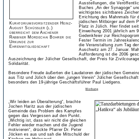
Ausstellungen, die Veröffentli
Buches „An der Synagoge“ und
wichtigstes sichtbares Zeichen 
Errichtung des Mahnmals für 
jüdischen Mitbürger auf dem P
Kuratoriumsvorsitzender Heinz-
Platz in Jülich. Hier findet sei
August Schüssler (l.)
Einweihung 2001 jährlich am 
überreicht dem Aachener
Gedenkfeier zur Reichspogrom
Rabbiner Mordechai Bohrer die
Fester Termin im Jahreskalend
Urkunde zur
die Veranstaltung zum Tag der
Ehrenmitgliedschaft
Auschwitz am 27. Januar. Ma
Aufforderung ist die 2006 ges
Auszeichnung der Jülicher Gesellschaft, der Preis für Zivilcourag
Solidarität.
Besondere Freude äußerten die Laudatoren der jüdischen Gemein
aus Titz und Jülich über den „jungen Verein“ Jülicher Gesellschaf
besonders den 19-jährige Geschäftsführer Paul Liedgens.
Werbung
„Wir leiden an Überalterung“, brachte
Jochen Haritz aus der jüdischen
Gemeinde das Problem des Kampfes
gegen das Vergessen auf den Punkt.
„Wichtig ist, dass wir nicht die gleichen
Fehler wieder machen und die Jugend
motivieren“, drückte Pfarrer Dr. Peter
Jöcken es aus und sah die Mitschuld der
Kirchen am Holocaust.